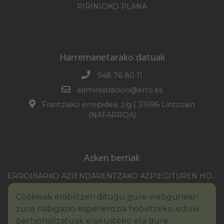
PIRINIOKO PLANA
Harremanetarako datuak
948 76 80 11
administracion@erro.es
Frantziako errepidea, z/g | 31696 Lintzoain
(NAFARROA)
Azken berriak
ERROIBARKO AZIENDARENTZAKO AZPIEGITUREN HOBEKUNTZA 2025-2026 KANPAINA
EZOHIKO BILKURARAKO DEIA 2026/07/30
Cookieak erabiltzen ditugu gure webgunean
NAFARROAKO FORU KOMUNITATEAREN XXI. ERREMONTE PROFESIONALEKO TXAPELKETA
zure nabigazio-esperientzia hobetzeko, eduki
III. PINTURA LEHIAKETAKO OINARRIAK – ERROIBARKO EGUNA
pertsonalizatuak erakusteko eta gure