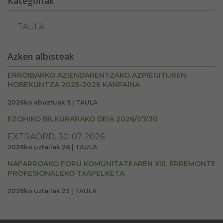
Kategoriak
TAULA
Azken albisteak
ERROIBARKO AZIENDARENTZAKO AZPIEGITUREN
HOBEKUNTZA 2025-2026 KANPAINA
2026ko abuztuak 3 | TAULA
EZOHIKO BILKURARAKO DEIA 2026/07/30
EXTRAORD. 30-07-2026
2026ko uztailak 28 | TAULA
NAFARROAKO FORU KOMUNITATEAREN XXI. ERREMONTE
PROFESIONALEKO TXAPELKETA
2026ko uztailak 22 | TAULA