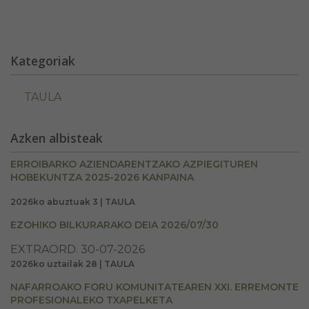
Kategoriak
TAULA
Azken albisteak
ERROIBARKO AZIENDARENTZAKO AZPIEGITUREN
HOBEKUNTZA 2025-2026 KANPAINA
2026ko abuztuak 3 | TAULA
EZOHIKO BILKURARAKO DEIA 2026/07/30
EXTRAORD. 30-07-2026
2026ko uztailak 28 | TAULA
NAFARROAKO FORU KOMUNITATEAREN XXI. ERREMONTE
PROFESIONALEKO TXAPELKETA