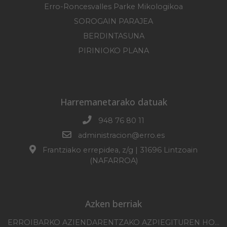
Erro-Roncesvalles Parke Mikologikoa
SOROGAIN PARAJEA
BERDINTASUNA
PIRINIOKO PLANA
Harremanetarako datuak
948 76 80 11
administracion@erro.es
Frantziako errepidea, z/g | 31696 Lintzoain
(NAFARROA)
Azken berriak
ERROIBARKO AZIENDARENTZAKO AZPIEGITUREN HOBEKUNTZA 2025-2026 KANPAINA