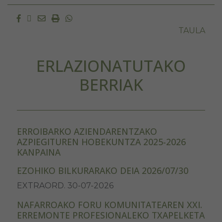
Facebook
Twitter
Email
Imprimir
Whatsapp
TAULA
ERLAZIONATUTAKO
BERRIAK
ERROIBARKO AZIENDARENTZAKO
AZPIEGITUREN HOBEKUNTZA 2025-2026
KANPAINA
EZOHIKO BILKURARAKO DEIA 2026/07/30
EXTRAORD. 30-07-2026
NAFARROAKO FORU KOMUNITATEAREN XXI.
ERREMONTE PROFESIONALEKO TXAPELKETA