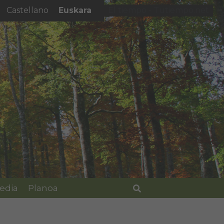
Euskara
Castellano
El tiempo - Tutiempo.net
edia
Planoa
Bilatu