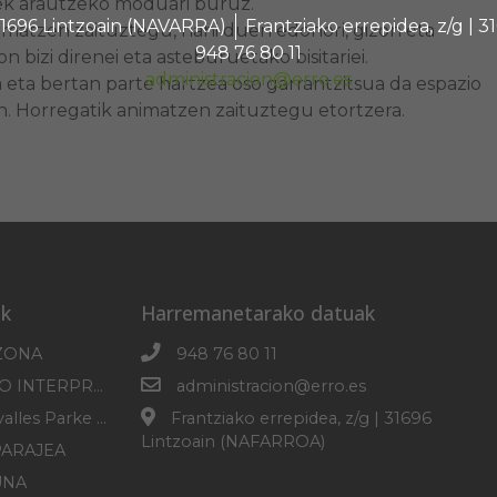
iek arautzeko moduari buruz.
 31696 Lintzoain (NAVARRA)
Frantziako errepidea, z/g |
nimatzen zaituztegu, nahi duen edonori, gizon eta
948 76 80 11
 bizi direnei eta asteburuetako bisitariei.
administracion@erro.es
eta bertan parte hartzea oso garrantzitsua da espazio
din. Horregatik animatzen zaituztegu etortzera.
k
Harremanetarako datuak
ZONA
948 76 80 11
SOROGAINGO INTERPRETAZIO ZENTROA
administracion@erro.es
Erro-Roncesvalles Parke Mikologikoa
Frantziako errepidea, z/g | 31696
Lintzoain (NAFARROA)
PARAJEA
UNA