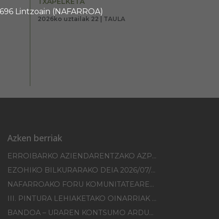
TXAPELKETA
 31696 Lintzoain (NAFARROA)
2026ko uztailak 22 | TAULA
Azken berriak
ERROIBARKO AZIENDARENTZAKO AZPIEGITUREN HOBEKUNTZA 2025-2026 KANPAINA
EZOHIKO BILKURARAKO DEIA 2026/07/30
NAFARROAKO FORU KOMUNITATEAREN XXI. ERREMONTE PROFESIONALEKO TXAPELKETA
III. PINTURA LEHIAKETAKO OINARRIAK – ERROIBARKO EGUNA
BANDOA – URAREN KONTSUMO ARDURATSUA