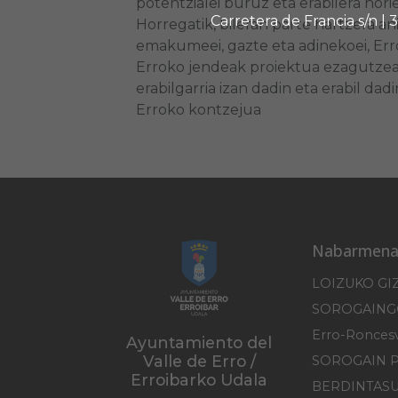
potentzialei buruz eta erabilera hor
Carretera de Francia s/n |
Horregatik, bileran parte hartzera a
emakumeei, gazte eta adinekoei, Erron
Erroko jendeak proiektua ezagutzea 
erabilgarria izan dadin eta erabil da
Erroko kontzejua
Nabarmena
LOIZUKO GI
Ayuntamiento del
Valle de Erro /
SOROGAIN 
Erroibarko Udala
BERDINTAS