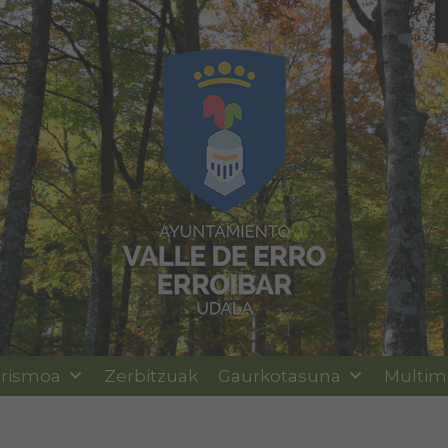
rismoa
Zerbitzuak
Gaurkotasuna
Multim