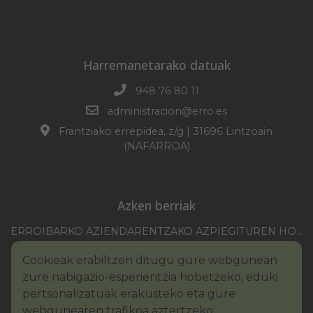
Harremanetarako datuak
948 76 80 11
administracion@erro.es
Frantziako errepidea, z/g | 31696 Lintzoain
(NAFARROA)
Azken berriak
ERROIBARKO AZIENDARENTZAKO AZPIEGITUREN HOBEKUNTZA 2025-2026 KANPAINA
EZOHIKO BILKURARAKO DEIA 2026/07/30
Cookieak erabiltzen ditugu gure webgunean
NAFARROAKO FORU KOMUNITATEAREN XXI. ERREMONTE PROFESIONALEKO TXAPELKETA
zure nabigazio-esperientzia hobetzeko, eduki
III. PINTURA LEHIAKETAKO OINARRIAK – ERROIBARKO EGUNA
pertsonalizatuak erakusteko eta gure
webgunearen trafikoa aztertzeko.
BANDOA – URAREN KONTSUMO ARDURATSUA