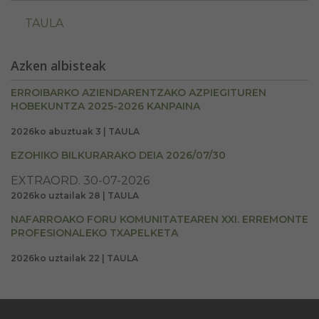
TAULA
Azken albisteak
ERROIBARKO AZIENDARENTZAKO AZPIEGITUREN
HOBEKUNTZA 2025-2026 KANPAINA
2026ko abuztuak 3 | TAULA
EZOHIKO BILKURARAKO DEIA 2026/07/30
EXTRAORD. 30-07-2026
2026ko uztailak 28 | TAULA
NAFARROAKO FORU KOMUNITATEAREN XXI. ERREMONTE
PROFESIONALEKO TXAPELKETA
2026ko uztailak 22 | TAULA