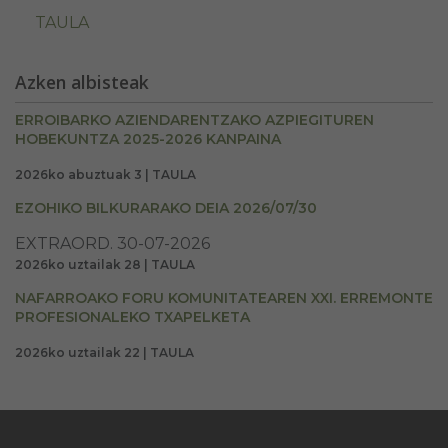
TAULA
Azken albisteak
ERROIBARKO AZIENDARENTZAKO AZPIEGITUREN
HOBEKUNTZA 2025-2026 KANPAINA
2026ko abuztuak 3 | TAULA
EZOHIKO BILKURARAKO DEIA 2026/07/30
EXTRAORD. 30-07-2026
2026ko uztailak 28 | TAULA
NAFARROAKO FORU KOMUNITATEAREN XXI. ERREMONTE
PROFESIONALEKO TXAPELKETA
2026ko uztailak 22 | TAULA