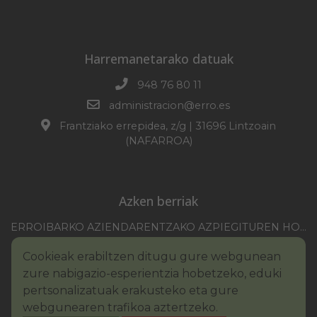
Harremanetarako datuak
948 76 80 11
administracion@erro.es
Frantziako errepidea, z/g | 31696 Lintzoain
(NAFARROA)
Azken berriak
ERROIBARKO AZIENDARENTZAKO AZPIEGITUREN HOBEKUNTZA 2025-2026 KANPAINA
EZOHIKO BILKURARAKO DEIA 2026/07/30
Cookieak erabiltzen ditugu gure webgunean
NAFARROAKO FORU KOMUNITATEAREN XXI. ERREMONTE PROFESIONALEKO TXAPELKETA
zure nabigazio-esperientzia hobetzeko, eduki
III. PINTURA LEHIAKETAKO OINARRIAK – ERROIBARKO EGUNA
pertsonalizatuak erakusteko eta gure
webgunearen trafikoa aztertzeko.
BANDOA – URAREN KONTSUMO ARDURATSUA