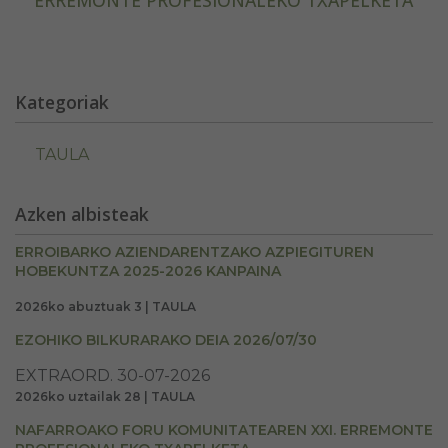
Kategoriak
TAULA
Azken albisteak
ERROIBARKO AZIENDARENTZAKO AZPIEGITUREN
HOBEKUNTZA 2025-2026 KANPAINA
2026ko abuztuak 3 | TAULA
EZOHIKO BILKURARAKO DEIA 2026/07/30
EXTRAORD. 30-07-2026
2026ko uztailak 28 | TAULA
NAFARROAKO FORU KOMUNITATEAREN XXI. ERREMONTE