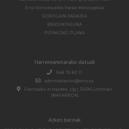
Erro-Roncesvalles Parke Mikologikoa
SOROGAIN PARAJEA
BERDINTASUNA
PIRINIOKO PLANA
Harremanetarako datuak
948 76 80 11
administracion@erro.es
Frantziako errepidea, z/g | 31696 Lintzoain
(NAFARROA)
Azken berriak