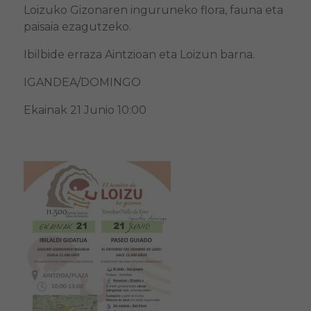
Loizuko Gizonaren inguruneko flora, fauna eta
paisaia ezagutzeko.
Ibilbide erraza Aintzioan eta Loizun barna.
IGANDEA/DOMINGO
Ekainak 21 Junio 10:00