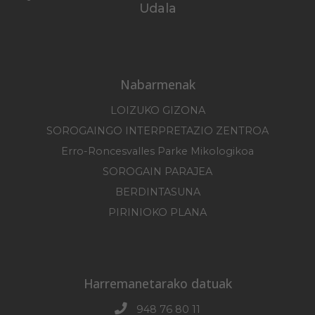
Udala
Nabarmenak
LOIZUKO GIZONA
SOROGAINGO INTERPRETAZIO ZENTROA
Erro-Roncesvalles Parke Mikologikoa
SOROGAIN PARAJEA
BERDINTASUNA
PIRINIOKO PLANA
Harremanetarako datuak
948 76 80 11