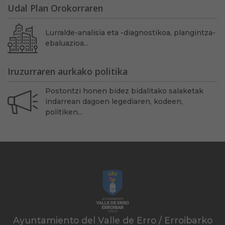
Udal Plan Orokorraren
Lurralde-analisia eta -diagnostikoa, plangintza-
ebaluazioa...
Iruzurraren aurkako politika
Postontzi honen bidez bidalitako salaketak
indarrean dagoen legediaren, kodeen,
politiken...
Ayuntamiento del Valle de Erro / Erroibarko