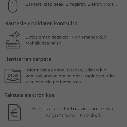
Eskaera, Izapideak, Erregistro Elektronikoa…
Hautesle-erroldaren kontsulta
Botoa eman dezaket? Non emango dut?
Mahaikidea naiz?
Herritarren karpeta
Informazioa kontsultatzeko, Udalarekin
komunikatzeko eta hainbat izapide egiteko
zure espazio pertsonala da.
Faktura elektronikoa
Hornitzaileen fakturazioa: aurrezkia -
Segurtasuna - Mozkinak