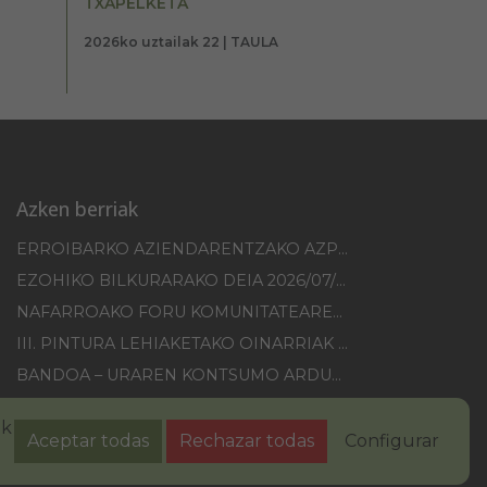
TXAPELKETA
2026ko uztailak 22 | TAULA
Azken berriak
ERROIBARKO AZIENDARENTZAKO AZPIEGITUREN HOBEKUNTZA 2025-2026 KANPAINA
EZOHIKO BILKURARAKO DEIA 2026/07/30
NAFARROAKO FORU KOMUNITATEAREN XXI. ERREMONTE PROFESIONALEKO TXAPELKETA
III. PINTURA LEHIAKETAKO OINARRIAK – ERROIBARKO EGUNA
BANDOA – URAREN KONTSUMO ARDURATSUA
2026KO IBILGAILUEN GAINEKO ZERGA
ak
Aceptar todas
Rechazar todas
Configurar
sun-abisua