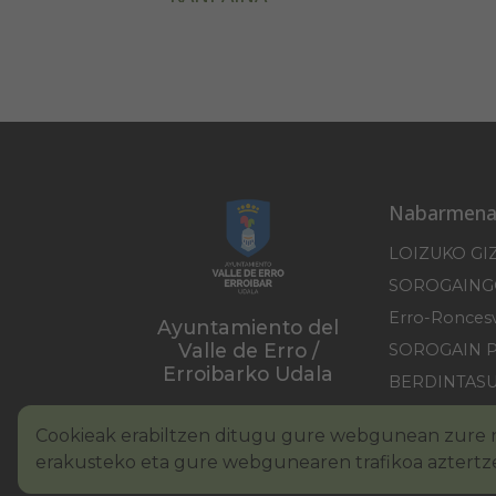
Nabarmena
LOIZUKO GI
Ayuntamiento del
Valle de Erro /
SOROGAIN 
Erroibarko Udala
BERDINTAS
PIRINIOKO 
Cookieak erabiltzen ditugu gure webgunean zure n
erakusteko eta gure webgunearen trafikoa aztertz
Lege