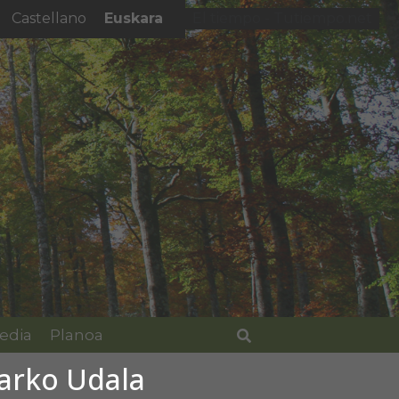
Euskara
Castellano
El tiempo - Tutiempo.net
edia
Planoa
Bilatu
barko Udala