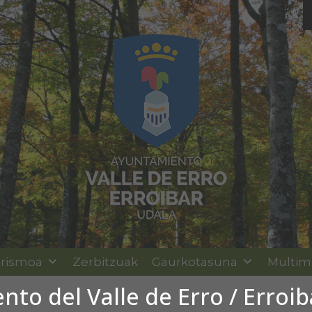
rismoa
Zerbitzuak
Gaurkotasuna
Multim
to del Valle de Erro / Erroi