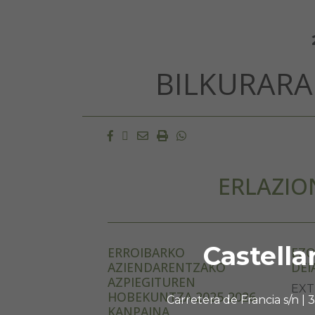
BILKURARA
Facebook
Twitter
Email
Imprimir
Whatsapp
ERLAZIO
Castella
ERROIBARKO
EZO
AZIENDARENTZAKO
DEI
AZPIEGITUREN
EXT
HOBEKUNTZA 2025-2026
Carretera de Francia s/n |
KANPAINA