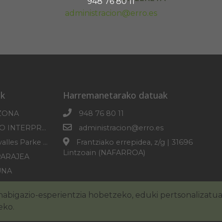
948 76 80 11
administracion@erro.es
k
Harremanetarako datuak
ZONA
948 76 80 11
SOROGAINGO INTERPRETAZIO ZENTROA
administracion@erro.es
Erro-Roncesvalles Parke Mikologikoa
Frantziako errepidea, z/g | 31696
Lintzoain (NAFARROA)
PARAJEA
UNA
PLANA
abigazio-esperientzia hobetzeko, eduki pertsonalizatu
eko.
zko oharra
Cookie-en politika
Irisgarritasuna
Pribatuta