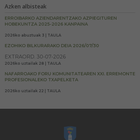
Azken albisteak
ERROIBARKO AZIENDARENTZAKO AZPIEGITUREN
HOBEKUNTZA 2025-2026 KANPAINA
2026ko abuztuak 3 | TAULA
EZOHIKO BILKURARAKO DEIA 2026/07/30
EXTRAORD. 30-07-2026
2026ko uztailak 28 | TAULA
NAFARROAKO FORU KOMUNITATEAREN XXI. ERREMONTE
PROFESIONALEKO TXAPELKETA
2026ko uztailak 22 | TAULA