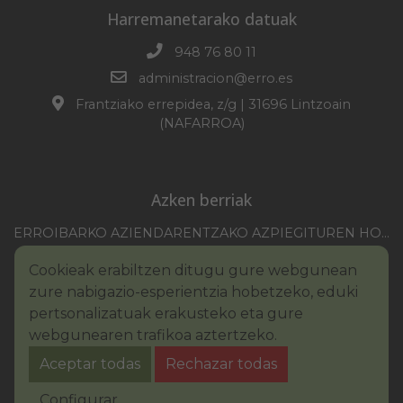
Harremanetarako datuak
948 76 80 11
administracion@erro.es
Frantziako errepidea, z/g | 31696 Lintzoain
(NAFARROA)
Azken berriak
ERROIBARKO AZIENDARENTZAKO AZPIEGITUREN HOBEKUNTZA 2025-2026 KANPAINA
EZOHIKO BILKURARAKO DEIA 2026/07/30
Cookieak erabiltzen ditugu gure webgunean
NAFARROAKO FORU KOMUNITATEAREN XXI. ERREMONTE PROFESIONALEKO TXAPELKETA
zure nabigazio-esperientzia hobetzeko, eduki
III. PINTURA LEHIAKETAKO OINARRIAK – ERROIBARKO EGUNA
pertsonalizatuak erakusteko eta gure
webgunearen trafikoa aztertzeko.
BANDOA – URAREN KONTSUMO ARDURATSUA
Aceptar todas
Rechazar todas
2026KO IBILGAILUEN GAINEKO ZERGA
Legezko oharra
Cookie-en politika
Configurar