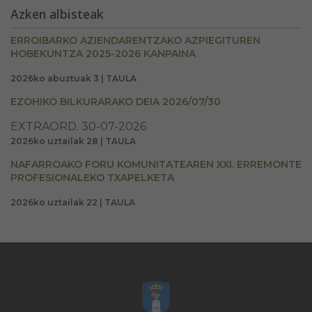
Azken albisteak
ERROIBARKO AZIENDARENTZAKO AZPIEGITUREN
HOBEKUNTZA 2025-2026 KANPAINA
2026ko abuztuak 3 | TAULA
EZOHIKO BILKURARAKO DEIA 2026/07/30
EXTRAORD. 30-07-2026
2026ko uztailak 28 | TAULA
NAFARROAKO FORU KOMUNITATEAREN XXI. ERREMONTE
PROFESIONALEKO TXAPELKETA
2026ko uztailak 22 | TAULA