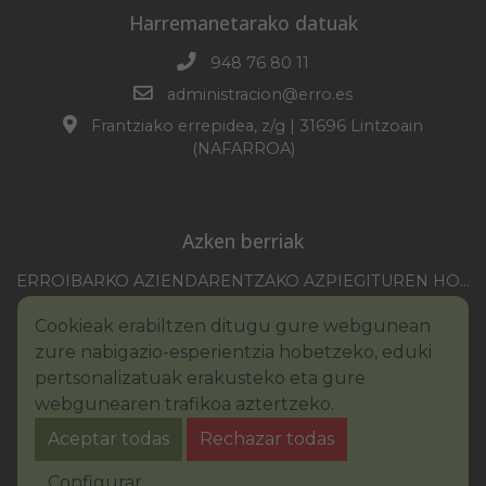
Harremanetarako datuak
948 76 80 11
administracion@erro.es
Frantziako errepidea, z/g | 31696 Lintzoain
(NAFARROA)
Azken berriak
ERROIBARKO AZIENDARENTZAKO AZPIEGITUREN HOBEKUNTZA 2025-2026 KANPAINA
EZOHIKO BILKURARAKO DEIA 2026/07/30
Cookieak erabiltzen ditugu gure webgunean
NAFARROAKO FORU KOMUNITATEAREN XXI. ERREMONTE PROFESIONALEKO TXAPELKETA
zure nabigazio-esperientzia hobetzeko, eduki
III. PINTURA LEHIAKETAKO OINARRIAK – ERROIBARKO EGUNA
pertsonalizatuak erakusteko eta gure
webgunearen trafikoa aztertzeko.
BANDOA – URAREN KONTSUMO ARDURATSUA
Aceptar todas
Rechazar todas
2026KO IBILGAILUEN GAINEKO ZERGA
Legezko oharra
Cookie-en politika
Configurar