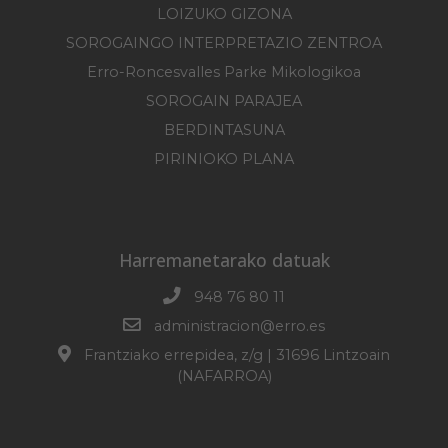
LOIZUKO GIZONA
SOROGAINGO INTERPRETAZIO ZENTROA
Erro-Roncesvalles Parke Mikologikoa
SOROGAIN PARAJEA
BERDINTASUNA
PIRINIOKO PLANA
Harremanetarako datuak
948 76 80 11
administracion@erro.es
Frantziako errepidea, z/g | 31696 Lintzoain
(NAFARROA)