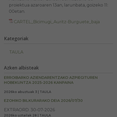
proiektua azaroaren 13an, larunbata, goizeko 11:
00etan.
CARTEL_Bicimugi_Auritz-Burguete_baja
Kategoriak
TAULA
Azken albisteak
ERROIBARKO AZIENDARENTZAKO AZPIEGITUREN
HOBEKUNTZA 2025-2026 KANPAINA
2026ko abuztuak 3 | TAULA
EZOHIKO BILKURARAKO DEIA 2026/07/30
EXTRAORD. 30-07-2026
2026ko uztailak 28 | TAULA