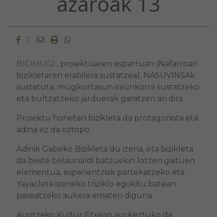
azaroak 13
Facebook
Twitter
Email
Imprimir
Whatsapp
BICIMUGI
,
proiektuaren esparruan (Nafarroan
bizikletaren erabilera sustatzea), NASUVINSAk
sustatuta, mugikortasun iraunkorra sustatzeko
eta bultzatzeko jarduerak garatzen ari dira.
Proiektu honetan bizikleta da protagonista eta
adina ez da oztopo.
Adinik Gabeko Bizikleta du izena, eta bizikleta
da beste belaunaldi batzuekin lotzen gaituen
elementua, esperientziak partekatzeko eta
Yayacleta izeneko triziklo egokitu batean
paseatzeko aukera ematen diguna.
Auritzeko Kultur Etxean aurkeztuko da