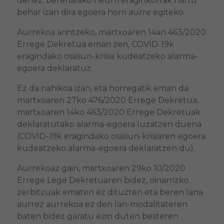
denez, berehalako neurri eraginkorrak hartu
behar izan dira egoera horri aurre egiteko.
Aurrekoa arintzeko, martxoaren 14an 463/2020
Errege Dekretua eman zen, COVID-19k
eragindako osasun-krisia kudeatzeko alarma-
egoera deklaratuz.
Ez da nahikoa izan, eta horregatik eman da
martxoaren 27ko 476/2020 Errege Dekretua,
martxoaren 14ko 463/2020 Errege Dekretuak
deklaratutako alarma-egoera luzatzen duena
(COVID-19k eragindako osasun-krisiaren egoera
kudeatzeko alarma-egoera deklaratzen du).
Aurrekoaz gain, martxoaren 29ko 10/2020
Errege Lege Dekretuaren bidez, oinarrizko
zerbitzuak ematen ez dituzten eta beren lana
aurrez aurrekoa ez den lan-modalitateren
baten bidez garatu ezin duten besteren