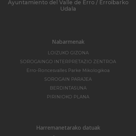
Ayuntamiento del Valle de Erro / Erroibarko
Udala
Nabarmenak
LOIZUKO GIZONA
SOROGAINGO INTERPRETAZIO ZENTROA
Erro-Roncesvalles Parke Mikologikoa
SOROGAIN PARAJEA
BERDINTASUNA
PIRINIOKO PLANA
Harremanetarako datuak