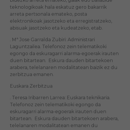
bidezko arreta emateko, gaiak edo baliabide
teknologikoak hala eskatuz gero bakarrik
arreta pertsonala emateko, posta
elektronikoak jasotzeko eta erregistratzeko,
abisuak jasotzeko eta kudeatzeko, etab.
. Mª Jose Garralda Zubiri: Administrari
Laguntzailea. Telefonoz zein telematikoki
egongo da eskuragarri alarma-egoerak irauten
duen bitartean. Eskura dauden bitartekoen
arabera, telelanaren modalitatean baizik ez du
zerbitzua emanen.
Euskara Zerbitzua
. Teresa Iribarren Larrea: Euskara teknikaria.
Telefonoz zein telematikoki egongo da
eskuragarri alarma-egoerak irauten duen
bitartean. Eskura dauden bitartekoen arabera,
telelanaren modalitatean emanen du