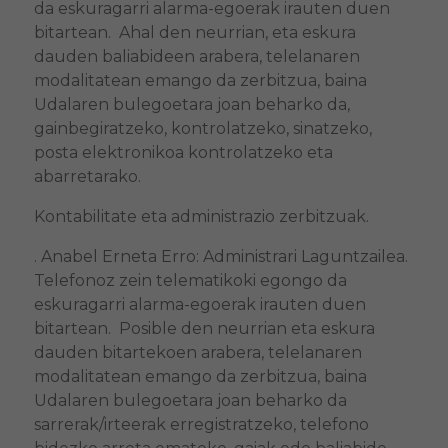
da eskuragarri alarma-egoerak irauten duen
bitartean. Ahal den neurrian, eta eskura
dauden baliabideen arabera, telelanaren
modalitatean emango da zerbitzua, baina
Udalaren bulegoetara joan beharko da,
gainbegiratzeko, kontrolatzeko, sinatzeko,
posta elektronikoa kontrolatzeko eta
abarretarako.
Kontabilitate eta administrazio zerbitzuak.
. Anabel Erneta Erro: Administrari Laguntzailea.
Telefonoz zein telematikoki egongo da
eskuragarri alarma-egoerak irauten duen
bitartean. Posible den neurrian eta eskura
dauden bitartekoen arabera, telelanaren
modalitatean emango da zerbitzua, baina
Udalaren bulegoetara joan beharko da
sarrerak/irteerak erregistratzeko, telefono