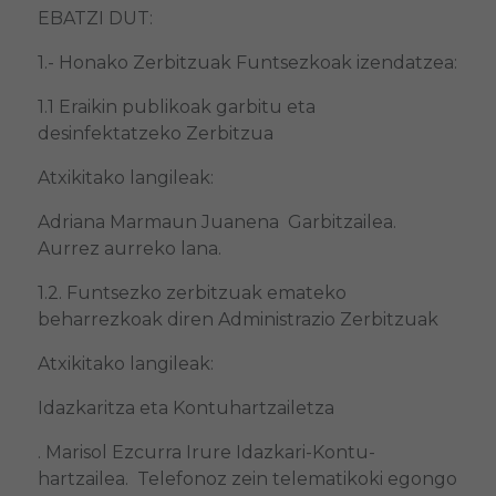
EBATZI DUT:
1.- Honako Zerbitzuak Funtsezkoak izendatzea:
1.1 Eraikin publikoak garbitu eta
desinfektatzeko Zerbitzua
Atxikitako langileak:
Adriana Marmaun Juanena Garbitzailea.
Aurrez aurreko lana.
1.2. Funtsezko zerbitzuak emateko
beharrezkoak diren Administrazio Zerbitzuak
Atxikitako langileak:
Idazkaritza eta Kontuhartzailetza
. Marisol Ezcurra Irure Idazkari-Kontu-
hartzailea. Telefonoz zein telematikoki egongo