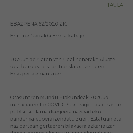
TAULA
EBAZPENA 62/2020 ZK.
Enrique Garralda Erro alkate jn.
2020ko apirilaren 7an Udal honetako Alkate
udalburuak jarraian transkribatzen den
Ebazpena eman zuen:
Osasunaren Mundu Erakundeak 2020ko
martxoaren 11n COVID-19ak eragindako osasun
publikoko larrialdi-egoera nazioarteko
pandemia-egoera izendatu zuen. Estatuan eta
nazioartean gertaeren bilakaera azkarra izan