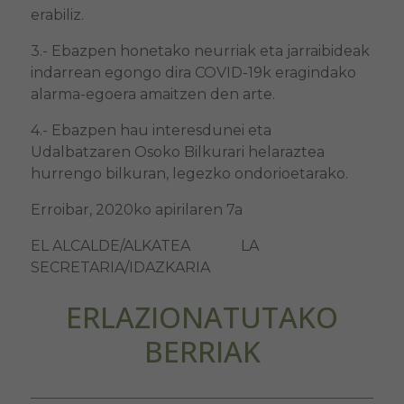
erabiliz.
3.- Ebazpen honetako neurriak eta jarraibideak
indarrean egongo dira COVID-19k eragindako
alarma-egoera amaitzen den arte.
4.- Ebazpen hau interesdunei eta
Udalbatzaren Osoko Bilkurari helaraztea
hurrengo bilkuran, legezko ondorioetarako.
Erroibar, 2020ko apirilaren 7a
EL ALCALDE/ALKATEA LA
SECRETARIA/IDAZKARIA
ERLAZIONATUTAKO
BERRIAK