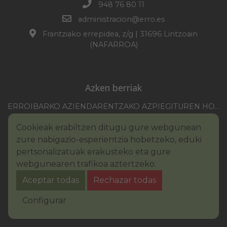
948 76 80 11
administracion@erro.es
Frantziako errepidea, z/g | 31696 Lintzoain
(NAFARROA)
Azken berriak
ERROIBARKO AZIENDARENTZAKO AZPIEGITUREN HOBEKUNTZA 2025-2026 KANPAINA
EZOHIKO BILKURARAKO DEIA 2026/07/30
Cookieak erabiltzen ditugu gure webgunean
NAFARROAKO FORU KOMUNITATEAREN XXI. ERREMONTE PROFESIONALEKO TXAPELKETA
zure nabigazio-esperientzia hobetzeko, eduki
III. PINTURA LEHIAKETAKO OINARRIAK – ERROIBARKO EGUNA
pertsonalizatuak erakusteko eta gure
webgunearen trafikoa aztertzeko.
BANDOA – URAREN KONTSUMO ARDURATSUA
Aceptar todas
Rechazar todas
2026KO IBILGAILUEN GAINEKO ZERGA
Legezko oharra
Cookie-en politika
Configurar
Irisgarritasuna
Pribatutasun-abisua