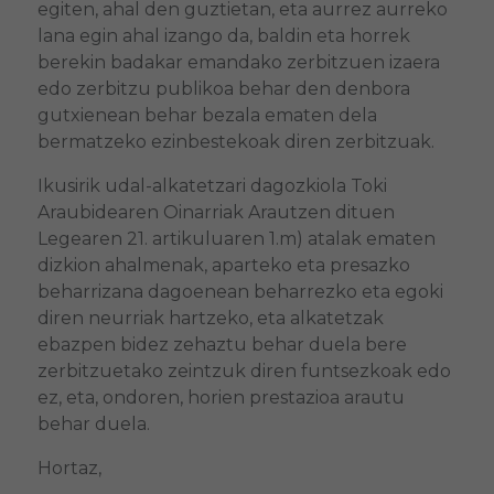
egiten, ahal den guztietan, eta aurrez aurreko
lana egin ahal izango da, baldin eta horrek
berekin badakar emandako zerbitzuen izaera
edo zerbitzu publikoa behar den denbora
gutxienean behar bezala ematen dela
bermatzeko ezinbestekoak diren zerbitzuak.
Ikusirik udal-alkatetzari dagozkiola Toki
Araubidearen Oinarriak Arautzen dituen
Legearen 21. artikuluaren 1.m) atalak ematen
dizkion ahalmenak, aparteko eta presazko
beharrizana dagoenean beharrezko eta egoki
diren neurriak hartzeko, eta alkatetzak
ebazpen bidez zehaztu behar duela bere
zerbitzuetako zeintzuk diren funtsezkoak edo
ez, eta, ondoren, horien prestazioa arautu
behar duela.
Hortaz,