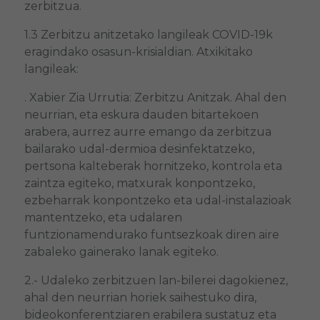
zerbitzua.
1.3 Zerbitzu anitzetako langileak COVID-19k
eragindako osasun-krisialdian. Atxikitako
langileak:
. Xabier Zia Urrutia: Zerbitzu Anitzak. Ahal den
neurrian, eta eskura dauden bitartekoen
arabera, aurrez aurre emango da zerbitzua
bailarako udal-dermioa desinfektatzeko,
pertsona kalteberak hornitzeko, kontrola eta
zaintza egiteko, matxurak konpontzeko,
ezbeharrak konpontzeko eta udal-instalazioak
mantentzeko, eta udalaren
funtzionamendurako funtsezkoak diren aire
zabaleko gainerako lanak egiteko.
2.- Udaleko zerbitzuen lan-bilerei dagokienez,
ahal den neurrian horiek saihestuko dira,
bideokonferentziaren erabilera sustatuz eta