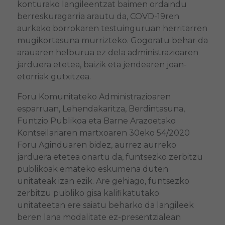
konturako langileentzat baimen ordaindu
berreskuragarria arautu da, COVD-19ren
aurkako borrokaren testuinguruan herritarren
mugikortasuna murrizteko. Gogoratu behar da
arauaren helburua ez dela administrazioaren
jarduera etetea, baizik eta jendearen joan-
etorriak gutxitzea.
Foru Komunitateko Administrazioaren
esparruan, Lehendakaritza, Berdintasuna,
Funtzio Publikoa eta Barne Arazoetako
Kontseilariaren martxoaren 30eko 54/2020
Foru Aginduaren bidez, aurrez aurreko
jarduera etetea onartu da, funtsezko zerbitzu
publikoak emateko eskumena duten
unitateak izan ezik. Are gehiago, funtsezko
zerbitzu publiko gisa kalifikatutako
unitateetan ere saiatu beharko da langileek
beren lana modalitate ez-presentzialean