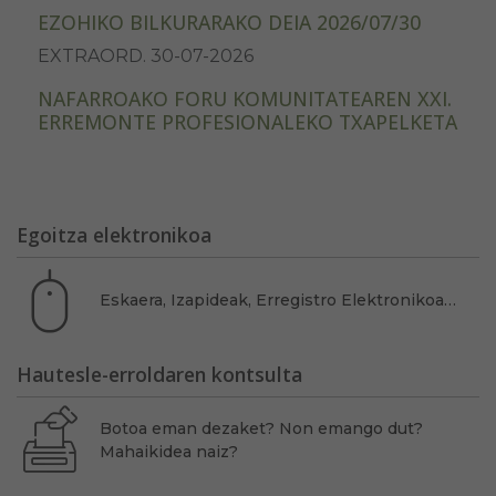
EZOHIKO BILKURARAKO DEIA 2026/07/30
EXTRAORD. 30-07-2026
NAFARROAKO FORU KOMUNITATEAREN XXI.
ERREMONTE PROFESIONALEKO TXAPELKETA
Egoitza elektronikoa
Eskaera, Izapideak, Erregistro Elektronikoa…
Hautesle-erroldaren kontsulta
Botoa eman dezaket? Non emango dut?
Mahaikidea naiz?