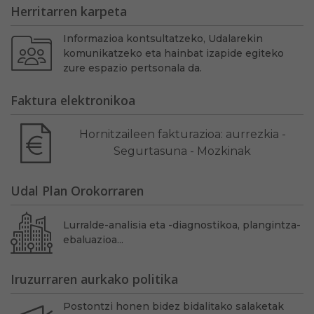
Herritarren karpeta
Informazioa kontsultatzeko, Udalarekin
komunikatzeko eta hainbat izapide egiteko
zure espazio pertsonala da.
Faktura elektronikoa
Hornitzaileen fakturazioa: aurrezkia -
Segurtasuna - Mozkinak
Udal Plan Orokorraren
Lurralde-analisia eta -diagnostikoa, plangintza-
ebaluazioa...
Iruzurraren aurkako politika
Postontzi honen bidez bidalitako salaketak