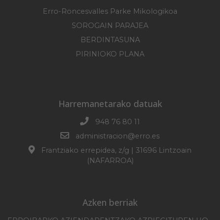
Erro-Roncesvalles Parke Mikologikoa
SOROGAIN PARAJEA
BERDINTASUNA
PIRINIOKO PLANA
Harremanetarako datuak
948 76 80 11
administracion@erro.es
Frantziako errepidea, z/g | 31696 Lintzoain
(NAFARROA)
Azken berriak