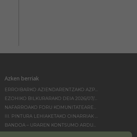
Azken berriak
ERROIBARKO AZIENDARENTZAKO AZPIEGITUREN HOBEKUNTZA 2025-2026 KANPAINA
EZOHIKO BILKURARAKO DEIA 2026/07/30
NAFARROAKO FORU KOMUNITATEAREN XXI. ERREMONTE PROFESIONALEKO TXAPELKETA
III. PINTURA LEHIAKETAKO OINARRIAK – ERROIBARKO EGUNA
BANDOA – URAREN KONTSUMO ARDURATSUA
2026KO IBILGAILUEN GAINEKO ZERGA