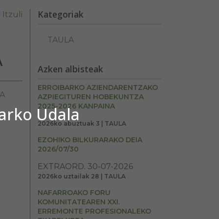
Kategoriak
Itzuli
TAULA
A
Azken albisteak
ERROIBARKO AZIENDARENTZAKO
A
AZPIEGITUREN HOBEKUNTZA
2025-2026 KANPAINA
barko Udala
2026ko abuztuak 3 | TAULA
EZOHIKO BILKURARAKO DEIA
2026/07/30
EXTRAORD. 30-07-2026
2026ko uztailak 28 | TAULA
NAFARROAKO FORU
KOMUNITATEAREN XXI.
ERREMONTE PROFESIONALEKO