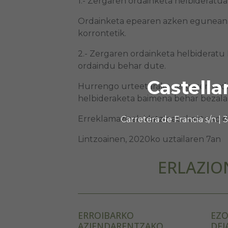
1.- Zergaren ordainketa helbideratua
Ordainketa epearen azken egunean 
korrontetik.
2.- Zergaren ordainketa helbider
ordaindu behar dute.
Castella
Hurrengo urteetarako zergaren ordai
helbideraketa baimena behar bezala
Erreklamazioak idatziz aurkeztuko d
Carretera de Francia s/n |
Lintzoainen, 2020ko uztailaren 7an
ERLAZIO
ERROIBARKO
EZO
AZIENDARENTZAKO
DEI