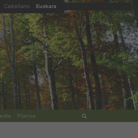
Euskara
Castellano
El tiempo - Tutiempo.net
edia
Planoa
Bilatu