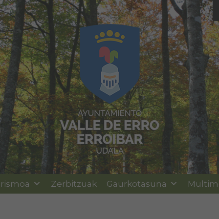
rismoa
Zerbitzuak
Gaurkotasuna
Multim