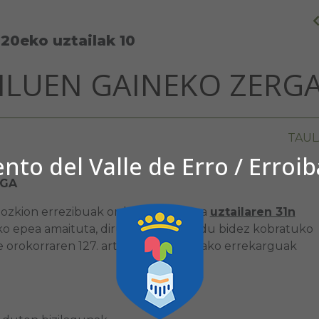
20eko uztailak 10
AILUEN GAINEKO ZERG
TAUL
to del Valle de Erro / Erroi
RGA
agozkion errezibuak ordaintzeko epea
uztailaren 31n
ko epea amaituta, dirua premiamendu bidez kobratuko
e orokorraren 127. artikuluak ezarritako errekarguak