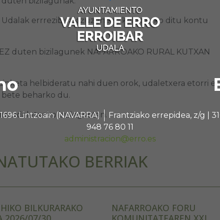
 duten bizilagunak.
Udalak errrezibuak zuzenean kobratuko ditu kontu
atu EZ duten bizilagunek NAFARROAKO RURAL KUTXAN
no
nketa helbideratu nahi duen orok, udaletxera etorri et
 bete beharko du.
ira udaletxeko bulegoetan.
 31696 Lintzoain (NAVARRA)
Frantziako errepidea, z/g |
948 76 80 11
administracion@erro.es
NATUTAKO BERRIAK
HIKO BILKURARAKO
NAFARROAKO FORU
A 2026/07/30
KOMUNITATEAREN XXI.