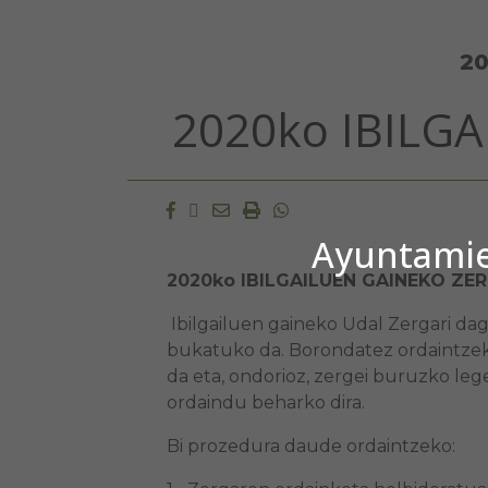
20
2020ko IBILG
Facebook
Twitter
Email
Imprimir
Whatsapp
Ayuntamien
2020ko IBILGAILUEN GAINEKO ZE
Ibilgailuen gaineko Udal Zergari d
bukatuko da. Borondatez ordaintze
da eta, ondorioz, zergei buruzko leg
ordaindu beharko dira.
Bi prozedura daude ordaintzeko: