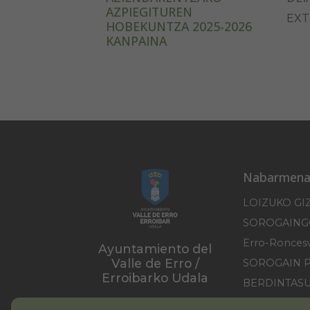
AZPIEGITUREN
EXT
HOBEKUNTZA 2025-2026
KANPAINA
Nabarmena
LOIZUKO GI
Ayuntamiento del
Valle de Erro /
SOROGAIN 
Erroibarko Udala
BERDINTAS
PIRINIOKO 