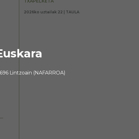
TXAPELKETA
2026ko uztailak 22 | TAULA
Euskara
a
 31696 Lintzoain (NAFARROA)