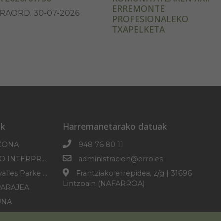
ERREMONTE
RAORD. 30-07-2026
PROFESIONALEKO
TXAPELKETA
k
Harremanetarako datuak
ZONA
948 76 80 11
SOROGAINGO INTERPRETAZIO ZENTROA
administracion@erro.es
Erro-Roncesvalles Parke Mikologikoa
Frantziako errepidea, z/g | 31696
Lintzoain (NAFARROA)
PARAJEA
UNA
PLANA