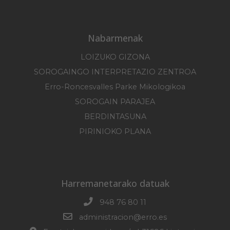
Nabarmenak
LOIZUKO GIZONA
SOROGAINGO INTERPRETAZIO ZENTROA
Erro-Roncesvalles Parke Mikologikoa
SOROGAIN PARAJEA
BERDINTASUNA
PIRINIOKO PLANA
Harremanetarako datuak
948 76 80 11
administracion@erro.es