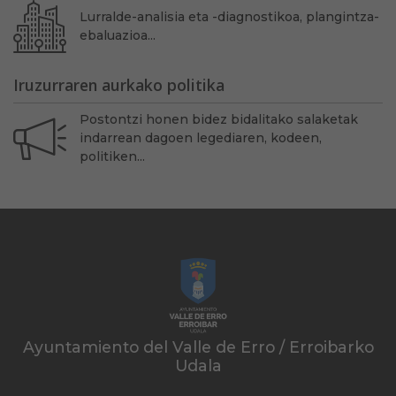
Lurralde-analisia eta -diagnostikoa, plangintza-
ebaluazioa...
Iruzurraren aurkako politika
Postontzi honen bidez bidalitako salaketak
indarrean dagoen legediaren, kodeen,
politiken...
Ayuntamiento del Valle de Erro / Erroibarko
Udala