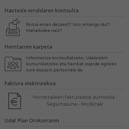
Hautesle-erroldaren kontsulta
Botoa eman dezaket? Non emango dut?
Mahaikidea naiz?
Herritarren karpeta
Informazioa kontsultatzeko, Udalarekin
komunikatzeko eta hainbat izapide egiteko
zure espazio pertsonala da.
Faktura elektronikoa
Hornitzaileen fakturazioa: aurrezkia -
Segurtasuna - Mozkinak
Udal Plan Orokorraren