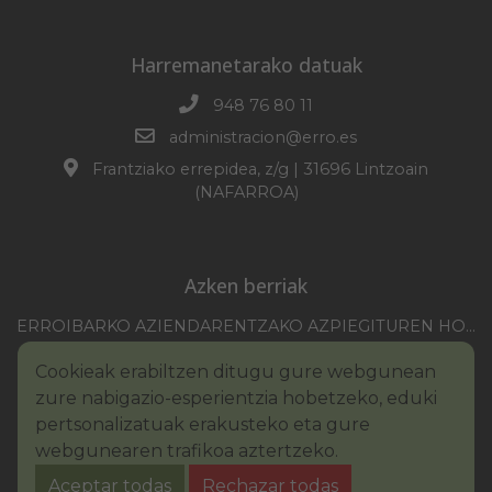
Harremanetarako datuak
948 76 80 11
administracion@erro.es
Frantziako errepidea, z/g | 31696 Lintzoain
(NAFARROA)
Azken berriak
ERROIBARKO AZIENDARENTZAKO AZPIEGITUREN HOBEKUNTZA 2025-2026 KANPAINA
EZOHIKO BILKURARAKO DEIA 2026/07/30
Cookieak erabiltzen ditugu gure webgunean
NAFARROAKO FORU KOMUNITATEAREN XXI. ERREMONTE PROFESIONALEKO TXAPELKETA
zure nabigazio-esperientzia hobetzeko, eduki
III. PINTURA LEHIAKETAKO OINARRIAK – ERROIBARKO EGUNA
pertsonalizatuak erakusteko eta gure
webgunearen trafikoa aztertzeko.
BANDOA – URAREN KONTSUMO ARDURATSUA
Aceptar todas
Rechazar todas
2026KO IBILGAILUEN GAINEKO ZERGA