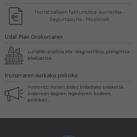
Hornitzaileen fakturazioa: aurrezkia -
Segurtasuna - Mozkinak
Udal Plan Orokorraren
Lurralde-analisia eta -diagnostikoa, plangintza-
ebaluazioa...
Iruzurraren aurkako politika
Postontzi honen bidez bidalitako salaketak
indarrean dagoen legediaren, kodeen,
politiken...