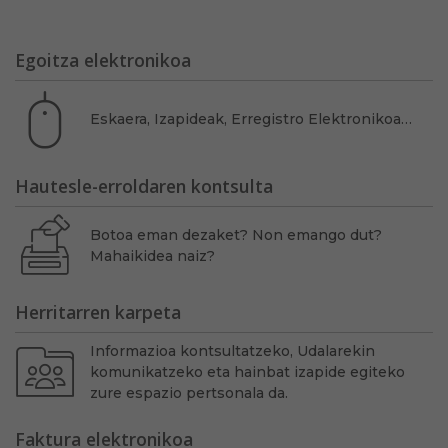
Egoitza elektronikoa
Eskaera, Izapideak, Erregistro Elektronikoa…
Hautesle-erroldaren kontsulta
Botoa eman dezaket? Non emango dut?
Mahaikidea naiz?
Herritarren karpeta
Informazioa kontsultatzeko, Udalarekin
komunikatzeko eta hainbat izapide egiteko
zure espazio pertsonala da.
Faktura elektronikoa