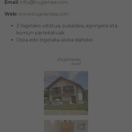
Email
:
info@irugienea.com
Web:
www.irugoienea.com
3 logelako ostatua, sukaldea, egongela eta
komun partekatuak.
Osoa edo logelaka aloka daiteke.