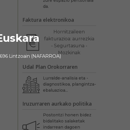
zure espazio pertsonala
da.
Faktura elektronikoa
Hornitzaileen
Euskara
fakturazioa: aurrezkia
- Segurtasuna -
Mozkinak
 31696 Lintzoain (NAFARROA)
Udal Plan Orokorraren
Lurralde-analisia eta -
diagnostikoa, plangintza-
ebaluazioa...
Iruzurraren aurkako politika
Postontzi honen bidez
bidalitako salaketak
indarrean dagoen