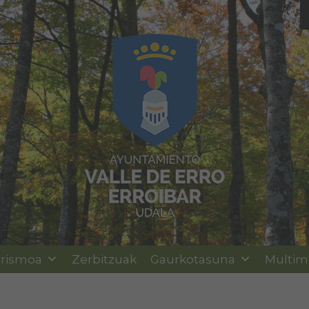
rismoa
Zerbitzuak
Gaurkotasuna
Multim