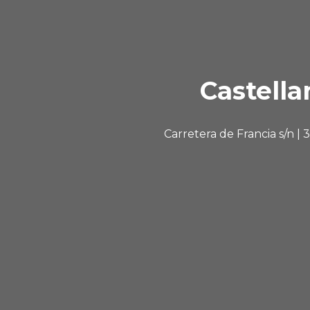
Castella
Carretera de Francia s/n |