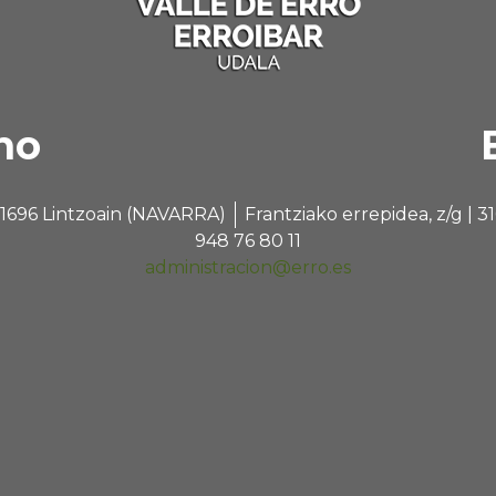
no
 31696 Lintzoain (NAVARRA)
Frantziako errepidea, z/g |
948 76 80 11
administracion@erro.es