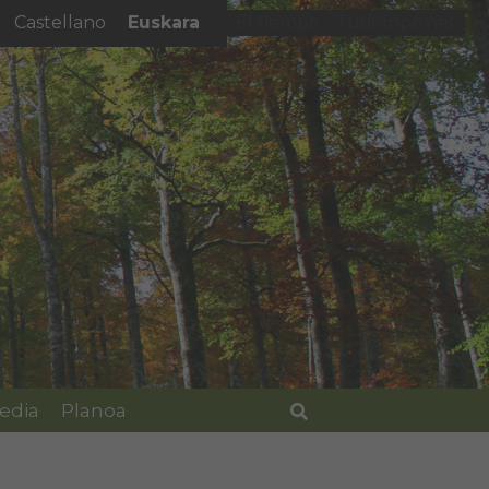
Euskara
Castellano
El tiempo - Tutiempo.net
edia
Planoa
Bilatu