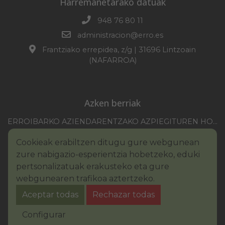
Harremanetarako datuak
948 76 80 11
administracion@erro.es
Frantziako errepidea, z/g | 31696 Lintzoain
(NAFARROA)
Azken berriak
ERROIBARKO AZIENDARENTZAKO AZPIEGITUREN HOBEKUNTZA 2025-2026 KANPAINA
EZOHIKO BILKURARAKO DEIA 2026/07/30
Cookieak erabiltzen ditugu gure webgunean
NAFARROAKO FORU KOMUNITATEAREN XXI. ERREMONTE PROFESIONALEKO TXAPELKETA
zure nabigazio-esperientzia hobetzeko, eduki
III. PINTURA LEHIAKETAKO OINARRIAK – ERROIBARKO EGUNA
pertsonalizatuak erakusteko eta gure
webgunearen trafikoa aztertzeko.
BANDOA – URAREN KONTSUMO ARDURATSUA
Aceptar todas
Rechazar todas
2026KO IBILGAILUEN GAINEKO ZERGA
Legezko oharra
Cookie-en politika
Configurar
Irisgarritasuna
Pribatutasun-abisua