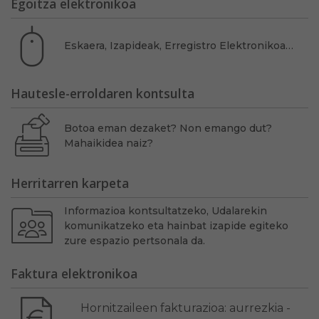
Egoitza elektronikoa
Eskaera, Izapideak, Erregistro Elektronikoa…
Hautesle-erroldaren kontsulta
Botoa eman dezaket? Non emango dut?
Mahaikidea naiz?
Herritarren karpeta
Informazioa kontsultatzeko, Udalarekin
komunikatzeko eta hainbat izapide egiteko
zure espazio pertsonala da.
Faktura elektronikoa
Hornitzaileen fakturazioa: aurrezkia -