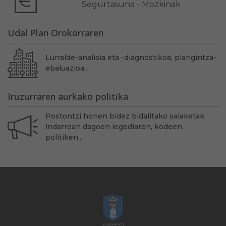
Segurtasuna - Mozkinak
Udal Plan Orokorraren
Lurralde-analisia eta -diagnostikoa, plangintza-
ebaluazioa...
Iruzurraren aurkako politika
Postontzi honen bidez bidalitako salaketak
indarrean dagoen legediaren, kodeen,
politiken...