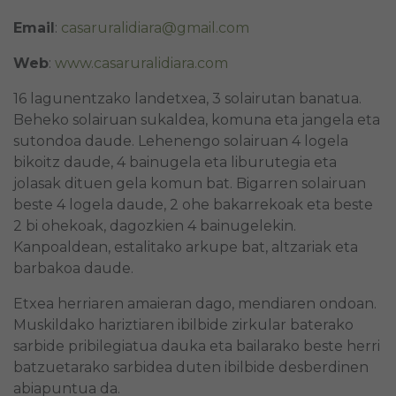
Email
:
casaruralidiara@gmail.com
Web
:
www.casaruralidiara.com
16 lagunentzako landetxea, 3 solairutan banatua.
Beheko solairuan sukaldea, komuna eta jangela eta
sutondoa daude. Lehenengo solairuan 4 logela
bikoitz daude, 4 bainugela eta liburutegia eta
jolasak dituen gela komun bat. Bigarren solairuan
beste 4 logela daude, 2 ohe bakarrekoak eta beste
2 bi ohekoak, dagozkien 4 bainugelekin.
Kanpoaldean, estalitako arkupe bat, altzariak eta
barbakoa daude.
Etxea herriaren amaieran dago, mendiaren ondoan.
Muskildako hariztiaren ibilbide zirkular baterako
sarbide pribilegiatua dauka eta bailarako beste herri
batzuetarako sarbidea duten ibilbide desberdinen
abiapuntua da.