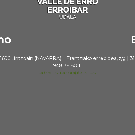
no
 31696 Lintzoain (NAVARRA)
Frantziako errepidea, z/g |
948 76 80 11
administracion@erro.es