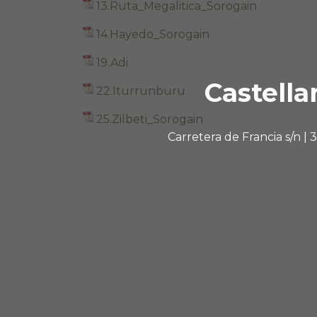
13.Ruta_Megalitica_Sorogain
14.Hayedo_Sorogain
19.Adi
Castella
22.Iturrunburu
25.Zilbeti_Sorogain
Carretera de Francia s/n |