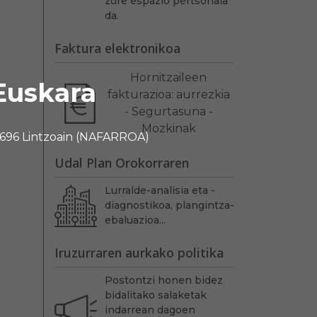
zure espazio pertsonala
da.
Faktura elektronikoa
Hornitzaileen
Euskara
fakturazioa: aurrezkia
- Segurtasuna -
Mozkinak
 31696 Lintzoain (NAFARROA)
Udal Plan Orokorraren
Lurralde-analisia eta -
diagnostikoa, plangintza-
ebaluazioa...
Iruzurraren aurkako politika
Postontzi honen bidez
bidalitako salaketak
indarrean dagoen