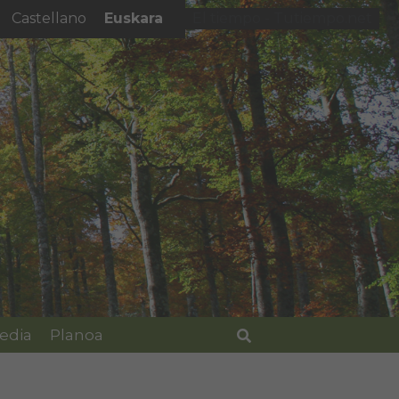
Euskara
Castellano
El tiempo - Tutiempo.net
edia
Planoa
Bilatu