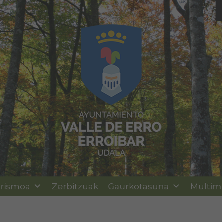
rismoa
Zerbitzuak
Gaurkotasuna
Multim