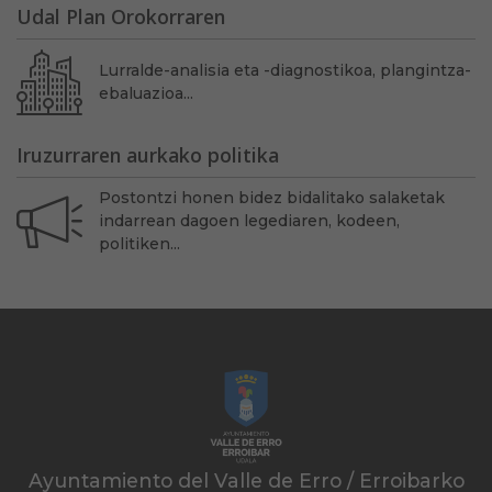
Udal Plan Orokorraren
Lurralde-analisia eta -diagnostikoa, plangintza-
ebaluazioa...
Iruzurraren aurkako politika
Postontzi honen bidez bidalitako salaketak
indarrean dagoen legediaren, kodeen,
politiken...
Ayuntamiento del Valle de Erro / Erroibarko