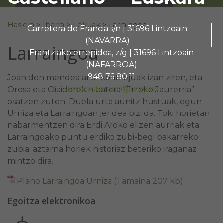
Search for:
Hasiera
>
Ibarra
>
Lekuak
>
Larraingoa
Carretera de Francia s/n | 31696 Lintzoain
(NAVARRA)
Larraingoa
Frantziako errepidea, z/g | 31696 Lintzoain
(NAFARROA)
948 76 80 11
Joan den mendea arte kontzejuak izan ziren, eta
administracion@erro.es
Orosa eta Oiaiderekin batera “Erroko Jaurerria”
osatzen zuten. Duela urte aunitz hustuak, egun
Urniza eta Larraingoan jendea bizi da. Toki horietan
nabarmentzen dira Erdi Aroko elizen aurriak eta
Larraingoako puntu erdiko zubi-begi bakarreko
zubia; aztarna horiek historiaz beteriko iraganaz
mintzo dira.
Plano Larraingoa Urniza (Tamaina 207 kb)
Egoitza elektronikoa