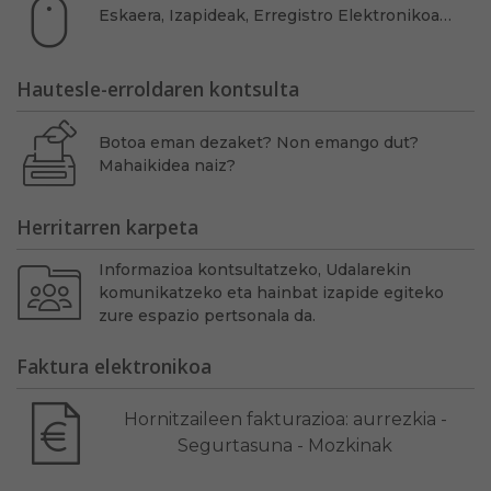
Eskaera, Izapideak, Erregistro Elektronikoa…
Hautesle-erroldaren kontsulta
Botoa eman dezaket? Non emango dut?
Mahaikidea naiz?
Herritarren karpeta
Informazioa kontsultatzeko, Udalarekin
komunikatzeko eta hainbat izapide egiteko
zure espazio pertsonala da.
Faktura elektronikoa
Hornitzaileen fakturazioa: aurrezkia -
Segurtasuna - Mozkinak