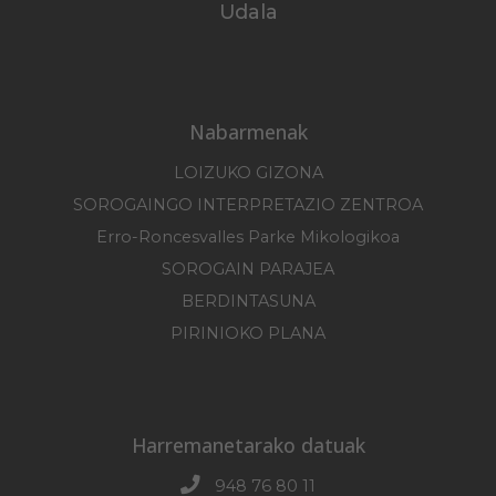
Udala
Nabarmenak
LOIZUKO GIZONA
SOROGAINGO INTERPRETAZIO ZENTROA
Erro-Roncesvalles Parke Mikologikoa
SOROGAIN PARAJEA
BERDINTASUNA
PIRINIOKO PLANA
Harremanetarako datuak
948 76 80 11