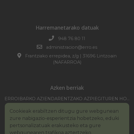
Harremanetarako datuak
948 76 80 11
administracion@erro.es
Frantziako errepidea, z/g | 31696 Lintzoain
(NAFARROA)
Azken berriak
ERROIBARKO AZIENDARENTZAKO AZPIEGITUREN HOBEKUNTZA 2025-2026 KANPAINA
EZOHIKO BILKURARAKO DEIA 2026/07/30
Cookieak erabiltzen ditugu gure webgunean
NAFARROAKO FORU KOMUNITATEAREN XXI. ERREMONTE PROFESIONALEKO TXAPELKETA
zure nabigazio-esperientzia hobetzeko, eduki
III. PINTURA LEHIAKETAKO OINARRIAK – ERROIBARKO EGUNA
pertsonalizatuak erakusteko eta gure
webgunearen trafikoa aztertzeko.
BANDOA – URAREN KONTSUMO ARDURATSUA