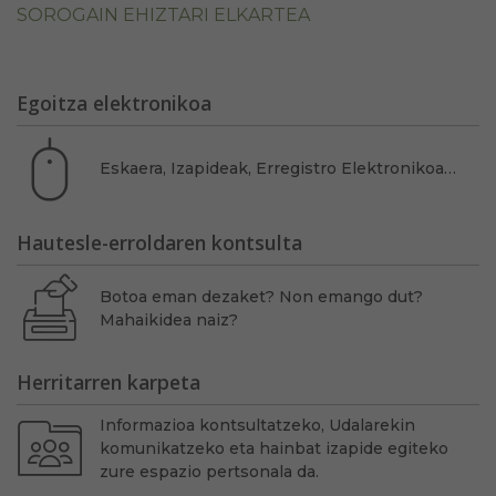
SOROGAIN EHIZTARI ELKARTEA
Egoitza elektronikoa
Eskaera, Izapideak, Erregistro Elektronikoa…
Hautesle-erroldaren kontsulta
Botoa eman dezaket? Non emango dut?
Mahaikidea naiz?
Herritarren karpeta
Informazioa kontsultatzeko, Udalarekin
komunikatzeko eta hainbat izapide egiteko
zure espazio pertsonala da.