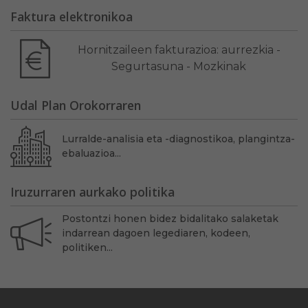
Faktura elektronikoa
Hornitzaileen fakturazioa: aurrezkia -
Segurtasuna - Mozkinak
Udal Plan Orokorraren
Lurralde-analisia eta -diagnostikoa, plangintza-
ebaluazioa...
Iruzurraren aurkako politika
Postontzi honen bidez bidalitako salaketak
indarrean dagoen legediaren, kodeen,
politiken...