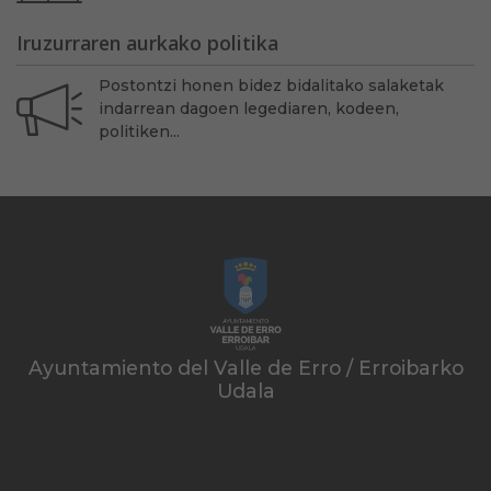
Iruzurraren aurkako politika
Postontzi honen bidez bidalitako salaketak
indarrean dagoen legediaren, kodeen,
politiken...
Ayuntamiento del Valle de Erro / Erroibarko
Udala