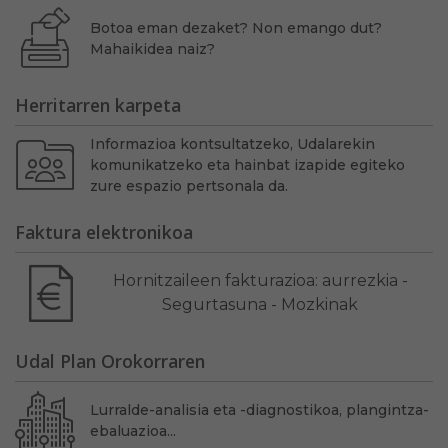
Botoa eman dezaket? Non emango dut?
Mahaikidea naiz?
Herritarren karpeta
Informazioa kontsultatzeko, Udalarekin
komunikatzeko eta hainbat izapide egiteko
zure espazio pertsonala da.
Faktura elektronikoa
Hornitzaileen fakturazioa: aurrezkia -
Segurtasuna - Mozkinak
Udal Plan Orokorraren
Lurralde-analisia eta -diagnostikoa, plangintza-
ebaluazioa...