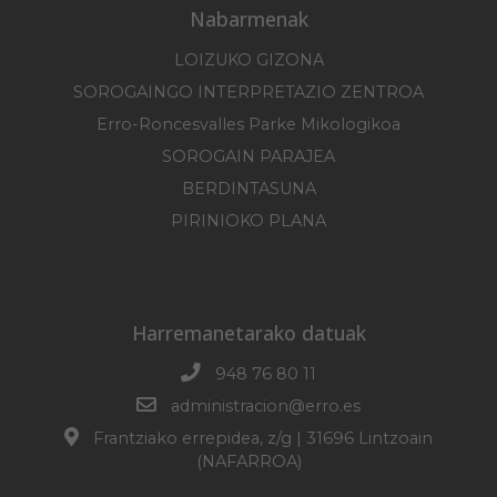
Nabarmenak
LOIZUKO GIZONA
SOROGAINGO INTERPRETAZIO ZENTROA
Erro-Roncesvalles Parke Mikologikoa
SOROGAIN PARAJEA
BERDINTASUNA
PIRINIOKO PLANA
Harremanetarako datuak
948 76 80 11
administracion@erro.es
Frantziako errepidea, z/g | 31696 Lintzoain
(NAFARROA)