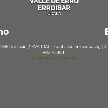
no
 31696 Lintzoain (NAVARRA)
Frantziako errepidea, z/g |
948 76 80 11
administracion@erro.es