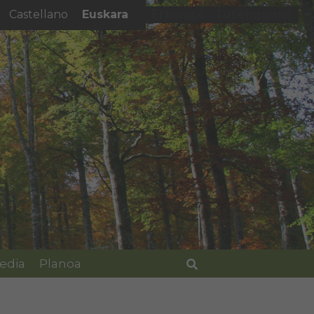
Euskara
Castellano
El tiempo - Tutiempo.net
edia
Planoa
Bilatu