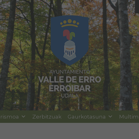
rismoa
Zerbitzuak
Gaurkotasuna
Multim