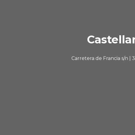
Castella
Carretera de Francia s/n |