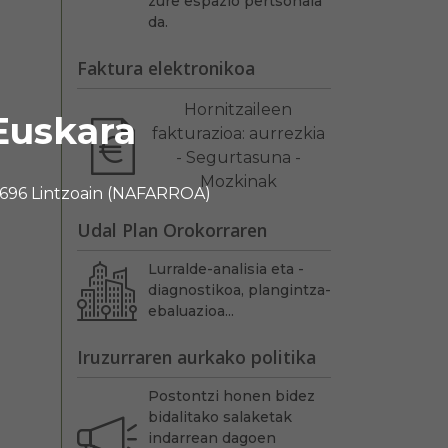
zure espazio pertsonala
da.
Faktura elektronikoa
Hornitzaileen
Euskara
fakturazioa: aurrezkia
- Segurtasuna -
Mozkinak
 31696 Lintzoain (NAFARROA)
Udal Plan Orokorraren
Lurralde-analisia eta -
diagnostikoa, plangintza-
ebaluazioa...
Iruzurraren aurkako politika
Postontzi honen bidez
bidalitako salaketak
indarrean dagoen