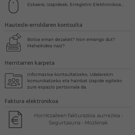
Eskaera, Izapideak, Erregistro Elektronikoa…
Hautesle-erroldaren kontsulta
Botoa eman dezaket? Non emango dut?
Mahaikidea naiz?
Herritarren karpeta
Informazioa kontsultatzeko, Udalarekin
komunikatzeko eta hainbat izapide egiteko
zure espazio pertsonala da.
Faktura elektronikoa
Hornitzaileen fakturazioa: aurrezkia -
Segurtasuna - Mozkinak