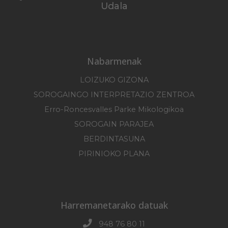
Udala
Nabarmenak
LOIZUKO GIZONA
SOROGAINGO INTERPRETAZIO ZENTROA
Erro-Roncesvalles Parke Mikologikoa
SOROGAIN PARAJEA
BERDINTASUNA
PIRINIOKO PLANA
Harremanetarako datuak
948 76 80 11