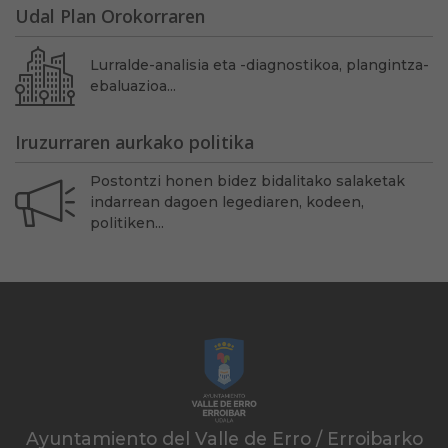
Udal Plan Orokorraren
Lurralde-analisia eta -diagnostikoa, plangintza-
ebaluazioa...
Iruzurraren aurkako politika
Postontzi honen bidez bidalitako salaketak
indarrean dagoen legediaren, kodeen,
politiken...
Ayuntamiento del Valle de Erro / Erroibarko