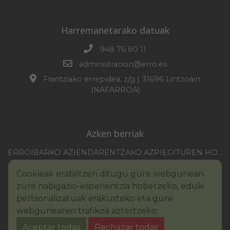
Harremanetarako datuak
948 76 80 11
administracion@erro.es
Frantziako errepidea, z/g | 31696 Lintzoain
(NAFARROA)
Azken berriak
ERROIBARKO AZIENDARENTZAKO AZPIEGITUREN HOBEKUNTZA 2025-2026 KANPAINA
EZOHIKO BILKURARAKO DEIA 2026/07/30
Cookieak erabiltzen ditugu gure webgunean
NAFARROAKO FORU KOMUNITATEAREN XXI. ERREMONTE PROFESIONALEKO TXAPELKETA
zure nabigazio-esperientzia hobetzeko, eduki
III. PINTURA LEHIAKETAKO OINARRIAK – ERROIBARKO EGUNA
pertsonalizatuak erakusteko eta gure
webgunearen trafikoa aztertzeko.
BANDOA – URAREN KONTSUMO ARDURATSUA
Aceptar todas
Rechazar todas
2026KO IBILGAILUEN GAINEKO ZERGA