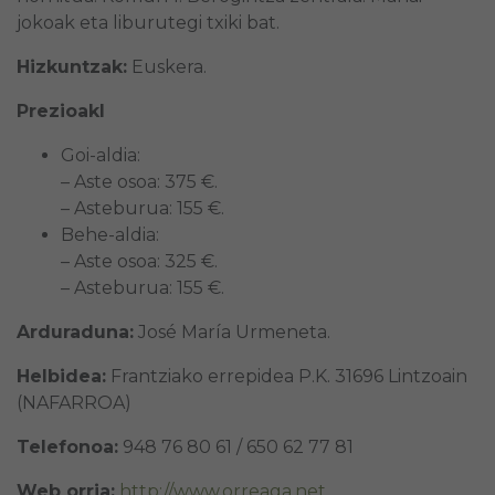
jokoak eta liburutegi txiki bat.
Hizkuntzak:
Euskera.
Prezioakl
Goi-aldia:
– Aste osoa: 375 €.
– Asteburua: 155 €.
Behe-aldia:
– Aste osoa: 325 €.
– Asteburua: 155 €.
Arduraduna:
José María Urmeneta.
Helbidea:
Frantziako errepidea P.K. 31696 Lintzoain
(NAFARROA)
Telefonoa:
948 76 80 61 / 650 62 77 81
Web orria:
http://www.orreaga.net