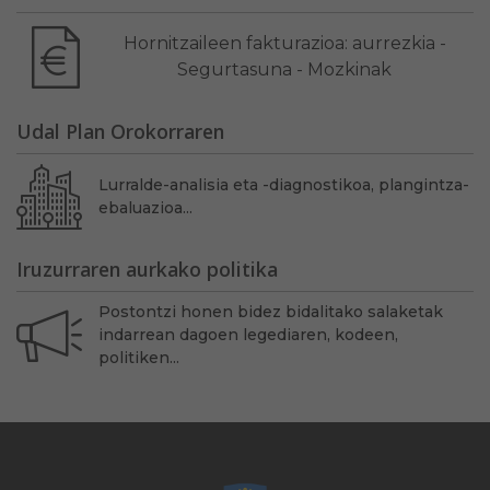
Hornitzaileen fakturazioa: aurrezkia -
Segurtasuna - Mozkinak
Udal Plan Orokorraren
Lurralde-analisia eta -diagnostikoa, plangintza-
ebaluazioa...
Iruzurraren aurkako politika
Postontzi honen bidez bidalitako salaketak
indarrean dagoen legediaren, kodeen,
politiken...