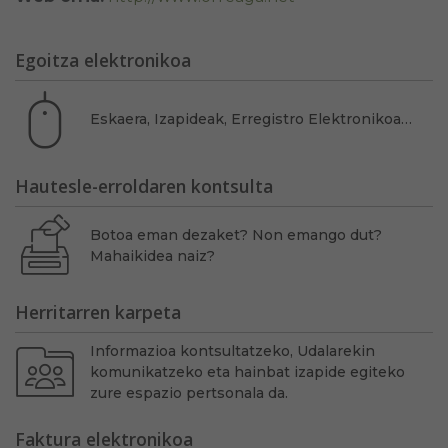
Egoitza elektronikoa
Eskaera, Izapideak, Erregistro Elektronikoa…
Hautesle-erroldaren kontsulta
Botoa eman dezaket? Non emango dut?
Mahaikidea naiz?
Herritarren karpeta
Informazioa kontsultatzeko, Udalarekin
komunikatzeko eta hainbat izapide egiteko
zure espazio pertsonala da.
Faktura elektronikoa