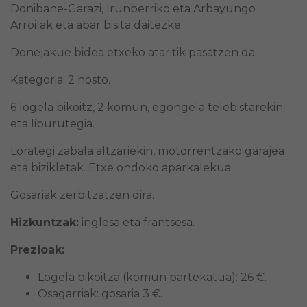
Donibane-Garazi, Irunberriko eta Arbayungo
Arroilak eta abar bisita daitezke.
Donejakue bidea etxeko ataritik pasatzen da.
Kategoria: 2 hosto.
6 logela bikoitz, 2 komun, egongela telebistarekin
eta liburutegia.
Lorategi zabala altzariekin, motorrentzako garajea
eta bizikletak. Etxe ondoko aparkalekua.
Gosariak zerbitzatzen dira.
Hizkuntzak:
inglesa eta frantsesa.
Prezioak:
Logela bikoitza (komun partekatua): 26 €.
Osagarriak: gosaria 3 €.