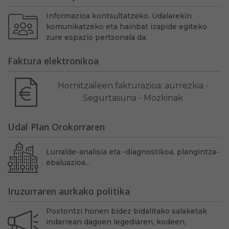
Informazioa kontsultatzeko, Udalarekin
komunikatzeko eta hainbat izapide egiteko
zure espazio pertsonala da.
Faktura elektronikoa
Hornitzaileen fakturazioa: aurrezkia -
Segurtasuna - Mozkinak
Udal Plan Orokorraren
Lurralde-analisia eta -diagnostikoa, plangintza-
ebaluazioa...
Iruzurraren aurkako politika
Postontzi honen bidez bidalitako salaketak
indarrean dagoen legediaren, kodeen,