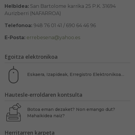
Helbidea:
San Bartolome karrika 25 P.K. 31694
Aurizberri (NAFARROA)
Telefonoa:
948 76 01 41 / 690 64 46 96
E-Posta:
errebesena@yahoo.es
Egoitza elektronikoa
Eskaera, Izapideak, Erregistro Elektronikoa…
Hautesle-erroldaren kontsulta
Botoa eman dezaket? Non emango dut?
Mahaikidea naiz?
Herritarren karpeta