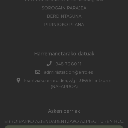
SOROGAIN PARAJEA
BERDINTASUNA
PIRINIOKO PLANA
Harremanetarako datuak
948 76 80 11
administracion@erro.es
Frantziako errepidea, z/g | 31696 Lintzoain
(NAFARROA)
Azken berriak
ERROIBARKO AZIENDARENTZAKO AZPIEGITUREN HOBEKUNTZA 2025-2026 KANPAINA