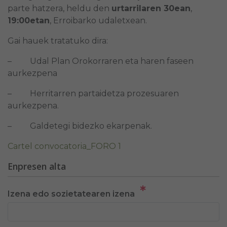
parte hatzera, heldu den
urtarrilaren 30ean
,
19:00etan
, Erroibarko udaletxean.
Gai hauek tratatuko dira:
– Udal Plan Orokorraren eta haren faseen
aurkezpena
– Herritarren partaidetza prozesuaren
aurkezpena.
– Galdetegi bidezko ekarpenak.
Cartel convocatoria_FORO 1
Enpresen alta
*
Izena edo sozietatearen izena