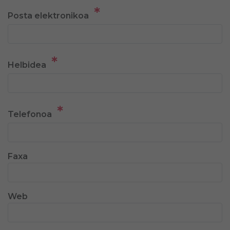
*
Posta elektronikoa
*
Helbidea
*
Telefonoa
Faxa
Web