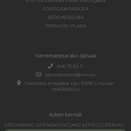
Erro-Roncesvalles Parke Mikologikoa
SOROGAIN PARAJEA
BERDINTASUNA
PIRINIOKO PLANA
Harremanetarako datuak
948 76 80 11
administracion@erro.es
Frantziako errepidea, z/g | 31696 Lintzoain
(NAFARROA)
Azken berriak
ERROIBARKO AZIENDARENTZAKO AZPIEGITUREN HOBEKUNTZA 2025-2026 KANPAINA