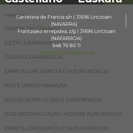
Search for:
Hasiera
>
Carretera de Francia s/n | 31696 Lintzoain
(NAVARRA)
URROBI TAILERRAK S.L.
Frantziako errepidea, z/g | 31696 Lintzoain
(NAFARROA)
ILETXU ILEAPAINDEGIA
948 76 80 11
administracion@erro.es
GLORIA ILEAPAINDEGIA
ERNETA LOREZAINTZA ETA ZURGINDEGIA
MAITE URROZ FARMAZIA
MIGUEL MURILLO OROZ ZURGINDEGIA
JOSÉ ANTONIO CALVO LINZOAIN ZURGINDEGIA
ERNETA LOREZAINTZA ETA ZURGINDEGIA