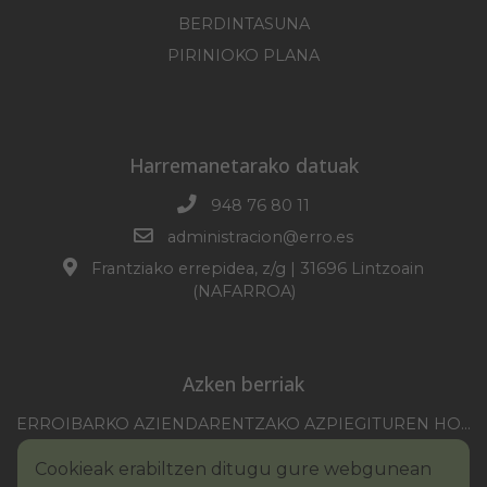
BERDINTASUNA
PIRINIOKO PLANA
Harremanetarako datuak
948 76 80 11
administracion@erro.es
Frantziako errepidea, z/g | 31696 Lintzoain
(NAFARROA)
Azken berriak
ERROIBARKO AZIENDARENTZAKO AZPIEGITUREN HOBEKUNTZA 2025-2026 KANPAINA
EZOHIKO BILKURARAKO DEIA 2026/07/30
Cookieak erabiltzen ditugu gure webgunean