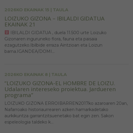
2026KO EKAINAK 15 | TAULA
LOIZUKO GIZONA – IBILALDI GIDATUA
EKAINAK 21
IBILALDI GIDATUA , duela 11.500 urte Loizuko
Gizonaren inguruneko flora, fauna eta paisaia
ezagutzeko.Ibilbide erraza Aintzioan eta Loizun
barna.IGANDEA/DOMI...
2026KO EKAINAK 8 | TAULA
“LOIZUKO GIZONA-EL HOMBRE DE LOIZU.
Udalaren intereseko proiektua. Jardueren
programa”
LOIZUKO GIZONA ERROIBARREN2017ko azaroaren 20an,
Nafarroako historiaurrearen azken hamarkadetako
aurkikuntza garrantzitsuenetako bat egin zen. Sakon
espeleologia taldeko k...