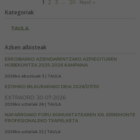
1
2
3
…
30
Next »
Kategoriak
TAULA
Azken albisteak
ERROIBARKO AZIENDARENTZAKO AZPIEGITUREN
HOBEKUNTZA 2025-2026 KANPAINA
2026ko abuztuak 3 | TAULA
EZOHIKO BILKURARAKO DEIA 2026/07/30
EXTRAORD. 30-07-2026
2026ko uztailak 28 | TAULA
NAFARROAKO FORU KOMUNITATEAREN XXI. ERREMONTE
PROFESIONALEKO TXAPELKETA
2026ko uztailak 22 | TAULA