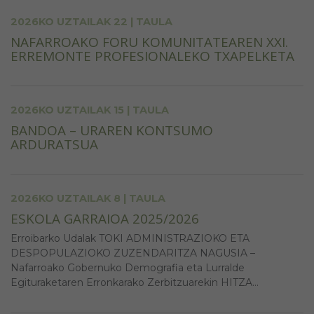
2026KO UZTAILAK 22 | TAULA
NAFARROAKO FORU KOMUNITATEAREN XXI.
ERREMONTE PROFESIONALEKO TXAPELKETA
2026KO UZTAILAK 15 | TAULA
BANDOA – URAREN KONTSUMO
ARDURATSUA
2026KO UZTAILAK 8 | TAULA
ESKOLA GARRAIOA 2025/2026
Erroibarko Udalak TOKI ADMINISTRAZIOKO ETA
DESPOPULAZIOKO ZUZENDARITZA NAGUSIA –
Nafarroako Gobernuko Demografia eta Lurralde
Egituraketaren Erronkarako Zerbitzuarekin HITZA...