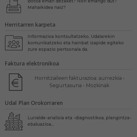
Botoa eman dezaket? Non emango dut?
Mahaikidea naiz?
Herritarren karpeta
Informazioa kontsultatzeko, Udalarekin
komunikatzeko eta hainbat izapide egiteko
zure espazio pertsonala da.
Faktura elektronikoa
Hornitzaileen fakturazioa: aurrezkia -
Segurtasuna - Mozkinak
Udal Plan Orokorraren
Lurralde-analisia eta -diagnostikoa, plangintza-
ebaluazioa...