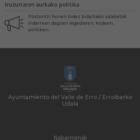
Iruzurraren aurkako politika
Postontzi honen bidez bidalitako salaketak
indarrean dagoen legediaren, kodeen,
politiken...
Ayuntamiento del Valle de Erro / Erroibarko
Udala
Nabarmenak