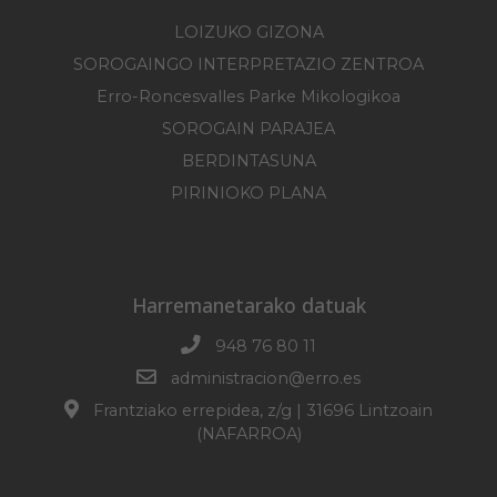
LOIZUKO GIZONA
SOROGAINGO INTERPRETAZIO ZENTROA
Erro-Roncesvalles Parke Mikologikoa
SOROGAIN PARAJEA
BERDINTASUNA
PIRINIOKO PLANA
Harremanetarako datuak
948 76 80 11
administracion@erro.es
Frantziako errepidea, z/g | 31696 Lintzoain
(NAFARROA)