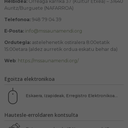
Helbidea:
Orreaga karrika 37 (Kultur Etxea) – 31640
Auritz/Burguete (NAFARROA)
Telefonoa:
948 79 04 39
E-Posta:
info@mssaunamendi.org
Ordutegia:
astelehenetik ostiralera 8:00etatik
15:00etara (aldez aurretik ordua eskatu behar da)
Web
:
https://mssaunamendi.org/
Egoitza elektronikoa
Eskaera, Izapideak, Erregistro Elektronikoa…
Hautesle-erroldaren kontsulta