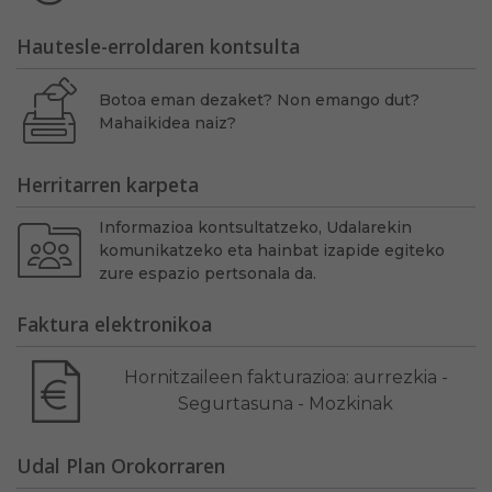
Hautesle-erroldaren kontsulta
Botoa eman dezaket? Non emango dut?
Mahaikidea naiz?
Herritarren karpeta
Informazioa kontsultatzeko, Udalarekin
komunikatzeko eta hainbat izapide egiteko
zure espazio pertsonala da.
Faktura elektronikoa
Hornitzaileen fakturazioa: aurrezkia -
Segurtasuna - Mozkinak
Udal Plan Orokorraren