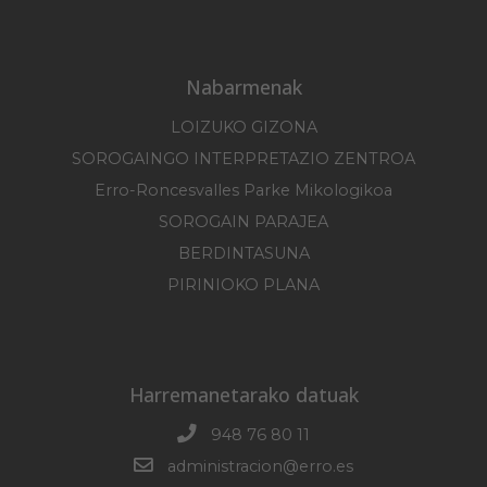
Nabarmenak
LOIZUKO GIZONA
SOROGAINGO INTERPRETAZIO ZENTROA
Erro-Roncesvalles Parke Mikologikoa
SOROGAIN PARAJEA
BERDINTASUNA
PIRINIOKO PLANA
Harremanetarako datuak
948 76 80 11
administracion@erro.es