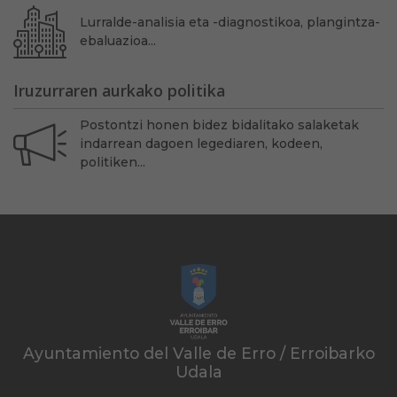
Lurralde-analisia eta -diagnostikoa, plangintza-
ebaluazioa...
Iruzurraren aurkako politika
Postontzi honen bidez bidalitako salaketak
indarrean dagoen legediaren, kodeen,
politiken...
Ayuntamiento del Valle de Erro / Erroibarko
Udala