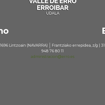
no
 31696 Lintzoain (NAVARRA)
Frantziako errepidea, z/g |
948 76 80 11
administracion@erro.es