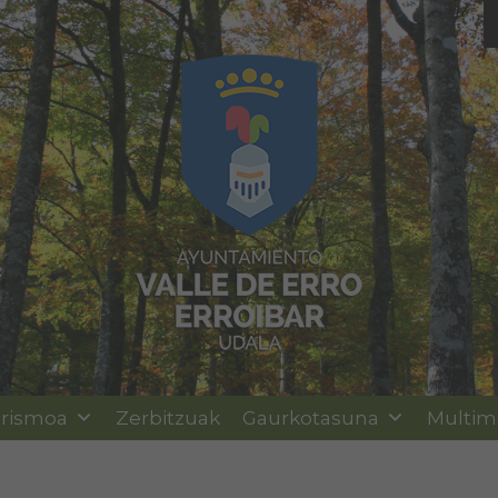
rismoa
Zerbitzuak
Gaurkotasuna
Multim