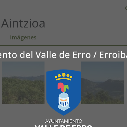
Aintzioa
Imágenes
to del Valle de Erro / Erroi