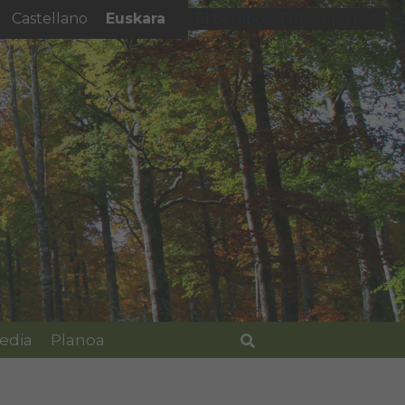
Euskara
Castellano
El tiempo - Tutiempo.net
edia
Planoa
Bilatu