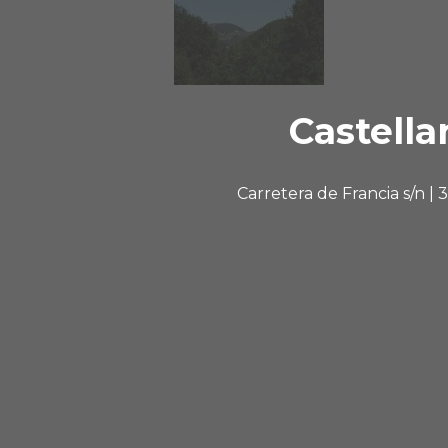
Castella
Carretera de Francia s/n |