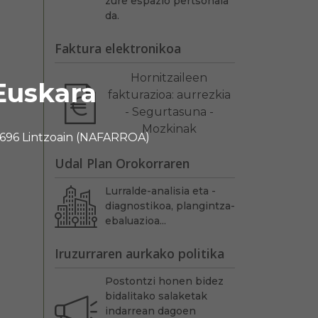
zure espazio pertsonala
da.
Faktura elektronikoa
Hornitzaileen
Euskara
fakturazioa: aurrezkia
- Segurtasuna -
Mozkinak
 31696 Lintzoain (NAFARROA)
Udal Plan Orokorraren
Lurralde-analisia eta -
diagnostikoa, plangintza-
ebaluazioa...
Iruzurraren aurkako politika
Postontzi honen bidez
bidalitako salaketak
indarrean dagoen