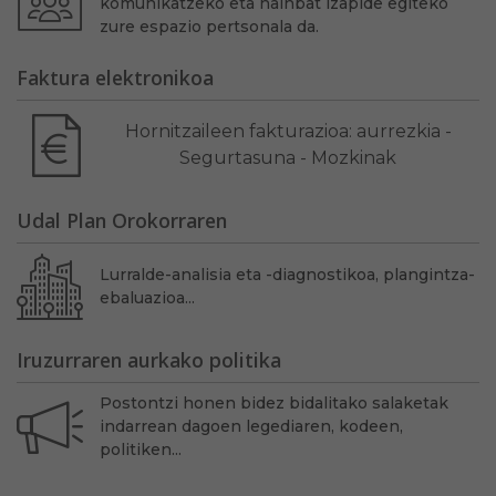
komunikatzeko eta hainbat izapide egiteko
zure espazio pertsonala da.
Faktura elektronikoa
Hornitzaileen fakturazioa: aurrezkia -
Segurtasuna - Mozkinak
Udal Plan Orokorraren
Lurralde-analisia eta -diagnostikoa, plangintza-
ebaluazioa...
Iruzurraren aurkako politika
Postontzi honen bidez bidalitako salaketak
indarrean dagoen legediaren, kodeen,
politiken...