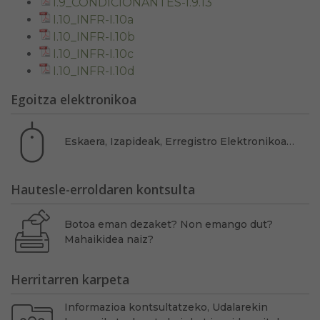
I.9_CONDICIONANTES-I.9.13
I.10_INFR-I.10a
I.10_INFR-I.10b
I.10_INFR-I.10c
I.10_INFR-I.10d
Egoitza elektronikoa
Eskaera, Izapideak, Erregistro Elektronikoa…
Hautesle-erroldaren kontsulta
Botoa eman dezaket? Non emango dut?
Mahaikidea naiz?
Herritarren karpeta
Informazioa kontsultatzeko, Udalarekin