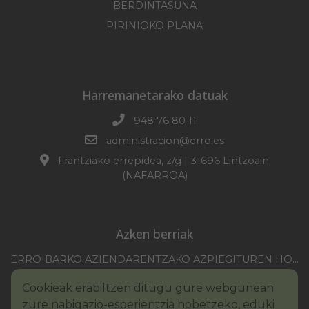
BERDINTASUNA
PIRINIOKO PLANA
Harremanetarako datuak
948 76 80 11
administracion@erro.es
Frantziako errepidea, z/g | 31696 Lintzoain
(NAFARROA)
Azken berriak
ERROIBARKO AZIENDARENTZAKO AZPIEGITUREN HOBEKUNTZA 2025-2026 KANPAINA
EZOHIKO BILKURARAKO DEIA 2026/07/30
Cookieak erabiltzen ditugu gure webgunean
NAFARROAKO FORU KOMUNITATEAREN XXI. ERREMONTE PROFESIONALEKO TXAPELKETA
zure nabigazio-esperientzia hobetzeko, eduki