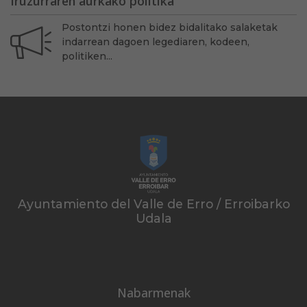
Iruzurraren aurkako politika
Postontzi honen bidez bidalitako salaketak
indarrean dagoen legediaren, kodeen,
politiken...
Ayuntamiento del Valle de Erro / Erroibarko
Udala
Nabarmenak