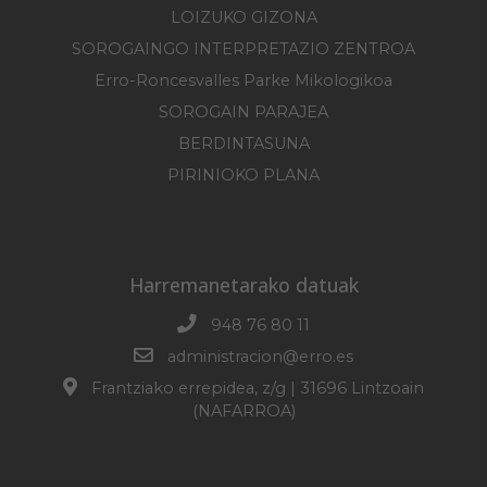
LOIZUKO GIZONA
SOROGAINGO INTERPRETAZIO ZENTROA
Erro-Roncesvalles Parke Mikologikoa
SOROGAIN PARAJEA
BERDINTASUNA
PIRINIOKO PLANA
Harremanetarako datuak
948 76 80 11
administracion@erro.es
Frantziako errepidea, z/g | 31696 Lintzoain
(NAFARROA)