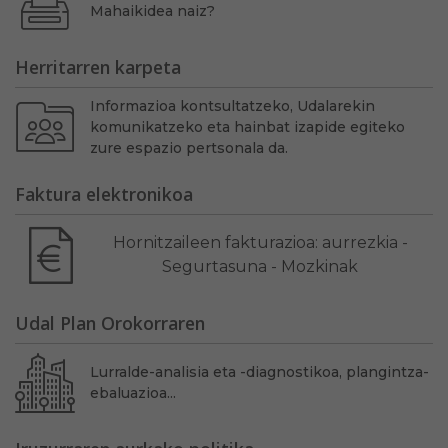
Mahaikidea naiz?
Herritarren karpeta
Informazioa kontsultatzeko, Udalarekin
komunikatzeko eta hainbat izapide egiteko
zure espazio pertsonala da.
Faktura elektronikoa
Hornitzaileen fakturazioa: aurrezkia -
Segurtasuna - Mozkinak
Udal Plan Orokorraren
Lurralde-analisia eta -diagnostikoa, plangintza-
ebaluazioa...