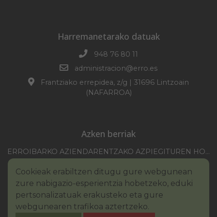
Harremanetarako datuak
948 76 80 11
administracion@erro.es
Frantziako errepidea, z/g | 31696 Lintzoain
(NAFARROA)
Azken berriak
ERROIBARKO AZIENDARENTZAKO AZPIEGITUREN HOBEKUNTZA 2025-2026 KANPAINA
EZOHIKO BILKURARAKO DEIA 2026/07/30
Cookieak erabiltzen ditugu gure webgunean
NAFARROAKO FORU KOMUNITATEAREN XXI. ERREMONTE PROFESIONALEKO TXAPELKETA
zure nabigazio-esperientzia hobetzeko, eduki
III. PINTURA LEHIAKETAKO OINARRIAK – ERROIBARKO EGUNA
pertsonalizatuak erakusteko eta gure
webgunearen trafikoa aztertzeko.
BANDOA – URAREN KONTSUMO ARDURATSUA