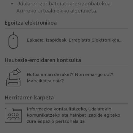
Udalaren zor bateratuaren zenbatekoa.
Aurreko urtealdiekiko alderaketa.
Egoitza elektronikoa
Eskaera, Izapideak, Erregistro Elektronikoa…
Hautesle-erroldaren kontsulta
Botoa eman dezaket? Non emango dut?
Mahaikidea naiz?
Herritarren karpeta
Informazioa kontsultatzeko, Udalarekin
komunikatzeko eta hainbat izapide egiteko
zure espazio pertsonala da.