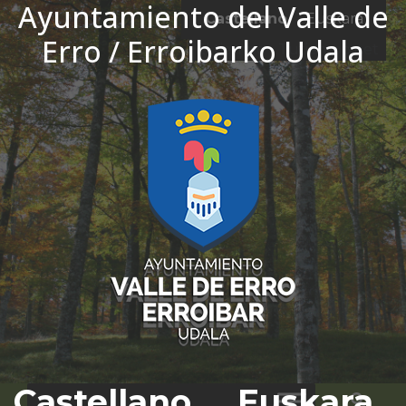
Ayuntamiento del Valle de
Ir al contenido
Castellano
Euskara
Erro / Erroibarko Udala
El tiempo - Tutiempo.net
Castellano
Euskara
Bus