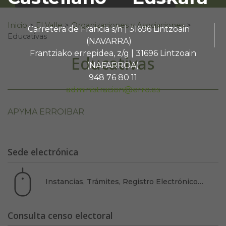
Buscar:
Inicio
>
El Valle
>
Organizaciones y Asociaciones
>
Carretera de Francia s/n | 31696 Lintzoain
Educativas
(NAVARRA)
Frantziako errepidea, z/g | 31696 Lintzoain
Educativas
(NAFARROA)
948 76 80 11
administracion@erro.es
APYMA ERROIBAR
Sede electrónica
Instancias, Trámites, Registro Electrónico…
Consulta censo electoral