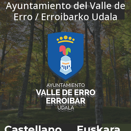
Ayuntamiento del Valle de
Ir al contenido
Castellano
Euskara
Erro / Erroibarko Udala
El tiempo - Tutiempo.net
Castellano
Euskara
Bus