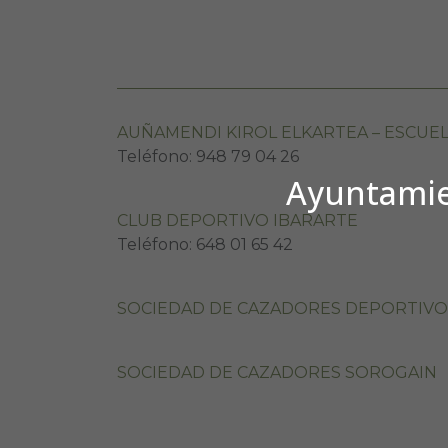
AUÑAMENDI KIROL ELKARTEA – ESCUE
Teléfono: 948 79 04 26
Ayuntamien
CLUB DEPORTIVO IBARARTE
Teléfono: 648 01 65 42
SOCIEDAD DE CAZADORES DEPORTIV
SOCIEDAD DE CAZADORES SOROGAIN