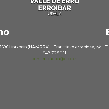
no
 31696 Lintzoain (NAVARRA)
Frantziako errepidea, z/g |
948 76 80 11
administracion@erro.es