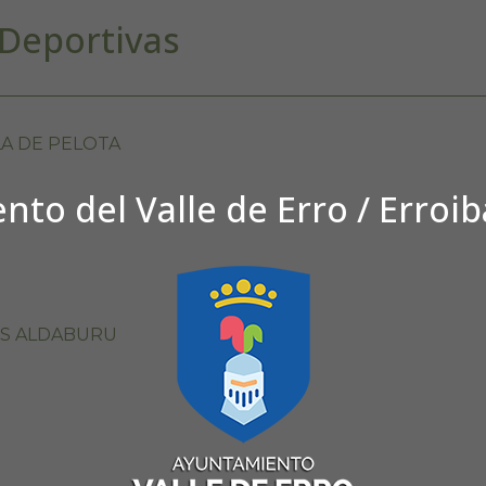
Deportivas
LA DE PELOTA
to del Valle de Erro / Erroi
OS ALDABURU