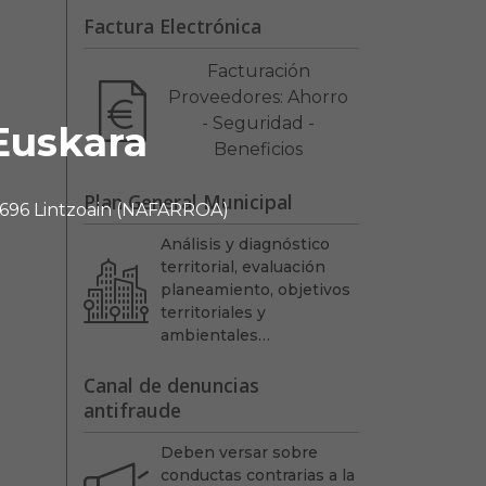
Factura Electrónica
Facturación
Proveedores: Ahorro
- Seguridad -
Euskara
Beneficios
Plan General Municipal
 31696 Lintzoain (NAFARROA)
Análisis y diagnóstico
territorial, evaluación
planeamiento, objetivos
territoriales y
ambientales…
Canal de denuncias
antifraude
Deben versar sobre
conductas contrarias a la