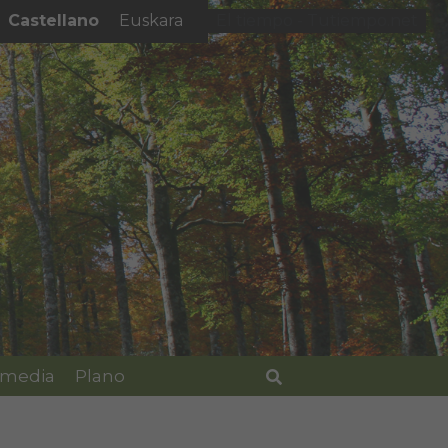
Castellano
Euskara
El tiempo - Tutiempo.net
imedia
Plano
Buscar