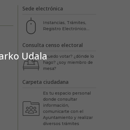
Sede electrónica
Instancias, Trámites,
Registro Electrónico…
Consulta censo electoral
barko Udala
¿puedo votar? ¿dónde lo
hago? ¿soy miembro de
mesa?
Carpeta ciudadana
Es tu espacio personal
donde consultar
información,
comunicarte con el
Ayuntamiento y realizar
diversos trámites