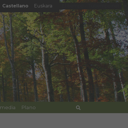
Castellano
Euskara
El tiempo - Tutiempo.net
imedia
Plano
Buscar