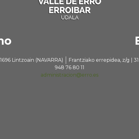
no
 31696 Lintzoain (NAVARRA)
Frantziako errepidea, z/g |
948 76 80 11
administracion@erro.es