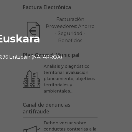
Factura Electrónica
Facturación
Proveedores: Ahorro
- Seguridad -
Euskara
Beneficios
Plan General Municipal
 31696 Lintzoain (NAFARROA)
Análisis y diagnóstico
territorial, evaluación
planeamiento, objetivos
territoriales y
ambientales…
Canal de denuncias
antifraude
Deben versar sobre
conductas contrarias a la