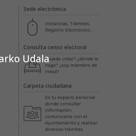
Sede electrónica
Instancias, Trámites,
Registro Electrónico…
Consulta censo electoral
barko Udala
¿puedo votar? ¿dónde lo
hago? ¿soy miembro de
mesa?
Carpeta ciudadana
Es tu espacio personal
donde consultar
información,
comunicarte con el
Ayuntamiento y realizar
diversos trámites