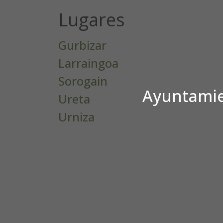
Lugares
Gurbizar
Larraingoa
Sorogain
Ayuntamien
Ureta
Urniza