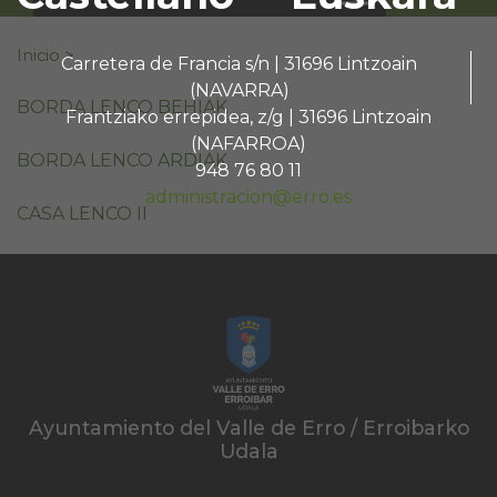
Buscar:
Inicio
>
Carretera de Francia s/n | 31696 Lintzoain
(NAVARRA)
BORDA LENCO BEHIAK
Frantziako errepidea, z/g | 31696 Lintzoain
(NAFARROA)
BORDA LENCO ARDIAK
948 76 80 11
administracion@erro.es
CASA LENCO II
Ayuntamiento del Valle de Erro / Erroibarko
Udala