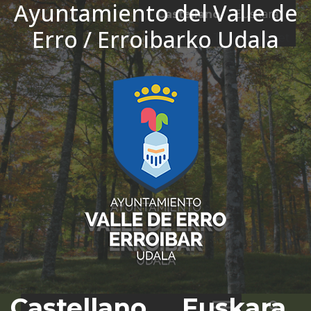
Ayuntamiento del Valle de
Ir al contenido
Castellano
Euskara
Erro / Erroibarko Udala
El tiempo - Tutiempo.net
Castellano
Euskara
Bus