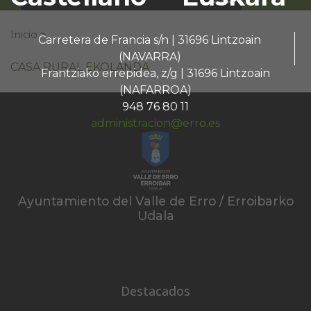
Buscar:
Inicio
>
Carretera de Francia s/n | 31696 Lintzoain
(NAVARRA)
CASA RURAL EKOLANDA
Frantziako errepidea, z/g | 31696 Lintzoain
(NAFARROA)
948 76 80 11
administracion@erro.es
Ayuntamiento del Valle de Erro / Erroibarko
Udala
Destacados