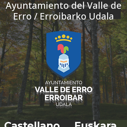
Ayuntamiento del Valle de
Ir al contenido
Castellano
Euskara
Erro / Erroibarko Udala
El tiempo - Tutiempo.net
Castellano
Euskara
Bus