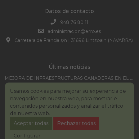
Datos de contacto
948 76 80 11
administracion@erro.es
Carretera de Francia s/n | 31696 Lintzoain (NAVARRA)
Últimas noticias
MEJORA DE INFRAESTRUCTURAS GANADERAS EN EL TM DE ERRO CAMPAÑA 2025-2026
CONVOCATORIA SESION EXTRAORDINARIA 30/07/2026
Usamos cookies para mejorar su experiencia de
XXI TORNEO REMONTE PROFESIONAL COMUNIDAD FORAL NAVARRA
navegación en nuestra web, para mostrarle
BASES III. CONCURSO PINTURA – ERROIBARKO EGUNA
contenidos personalizados y analizar el tráfico
de nuestra web.
BANDO – CONSUMO RESPONSABLE DEL AGUA
Aceptar todas
Rechazar todas
IMCV 2026
Aviso legal
Política de Cookies
Accesibilidad
Configurar