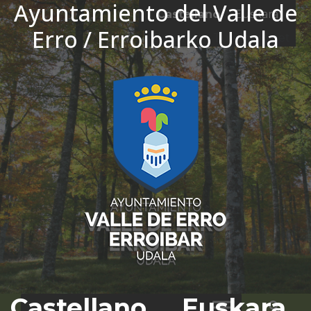
Ayuntamiento del Valle de
Ir al contenido
Castellano
Euskara
Erro / Erroibarko Udala
El tiempo - Tutiempo.net
Castellano
Euskara
Bus