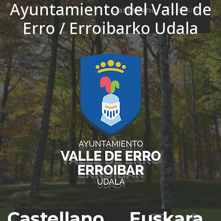
Ayuntamiento del Valle de
Ir al contenido
Castellano
Euskara
Erro / Erroibarko Udala
El tiempo - Tutiempo.net
Castellano
Euskara
Bus