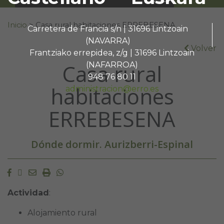
Buscar:
Inicio
>
Casa rural habitaciones ERREBESENA
Carretera de Francia s/n | 31696 Lintzoain
(NAVARRA)
Volver
Frantziako errepidea, z/g | 31696 Lintzoain
Casa rural
(NAFARROA)
948 76 80 11
habitaciones
administracion@erro.es
ERREBESENA
Dónde dormir. Aurizberri-Espinal
Facebook
Twitter
Email
Imprimir
Whatsapp
Actividad
:
Alojamiento rural