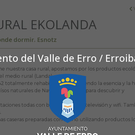
URAL EKOLANDA
nde dormir. Esnotz
to del Valle de Erro / Erroi
nuestra casa rural, apostamos por los productos ecoló
 el medio rural (Landa).
2 totalmente rehabilitada manteniendo la esencia y la hi
aísos naturales de Navarra. Un lugar para descubrir y
taciones todas con baño completo, televisión y wifi. Tam
.
s caseras preparadas con cariño utilizando productos l