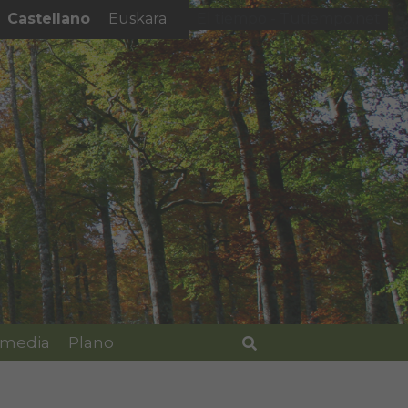
Castellano
Euskara
El tiempo - Tutiempo.net
imedia
Plano
Buscar