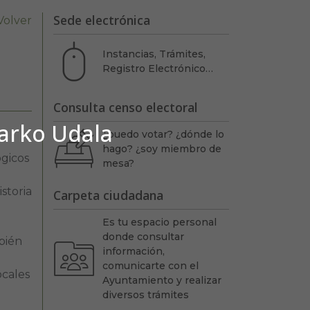
Sede electrónica
Volver
Instancias, Trámites,
Registro Electrónico…
Consulta censo electoral
barko Udala
¿puedo votar? ¿dónde lo
hago? ¿soy miembro de
gicos
mesa?
storia
Carpeta ciudadana
Es tu espacio personal
donde consultar
bién
información,
comunicarte con el
ocales
Ayuntamiento y realizar
diversos trámites