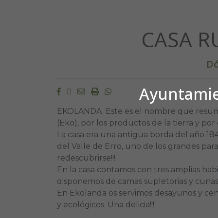
CASA R
Dó
Ayuntamien
Facebook
Twitter
Email
Imprimir
Whatsapp
EKOLANDA. Este es el nombre que resume 
(Eko), por los productos de la tierra y por
La casa era una antigua borda del año 184
del Valle de Erro, uno de los grandes par
redescubrirse!!!
En la casa contamos con tres amplias habi
disponemos de camas supletorias y cunas
En Ekolanda os servimos desayunos y cena
y ecológicos. Una delicia!!!