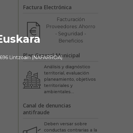
Factura Electrónica
Facturación
Proveedores: Ahorro
- Seguridad -
Euskara
Beneficios
Plan General Municipal
 31696 Lintzoain (NAFARROA)
Análisis y diagnóstico
territorial, evaluación
planeamiento, objetivos
territoriales y
ambientales…
Canal de denuncias
antifraude
Deben versar sobre
conductas contrarias a la