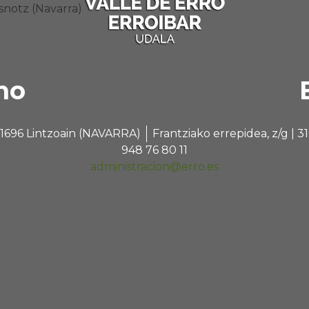
Esnotz (Navarra)
no
 31696 Lintzoain (NAVARRA)
Frantziako errepidea, z/g |
948 76 80 11
administracion@erro.es