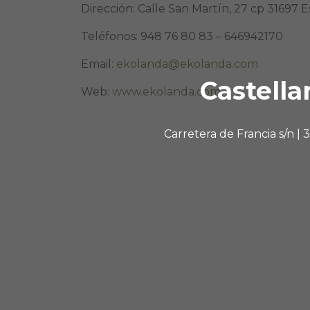
Dirección: Calle San Martín, 27 cp 31697 
Teléfonos: 948 76 80 83 – 646942170
Email:
ekolanda@ekolanda.com
Castella
Web:
www.ekolanda.com
Carretera de Francia s/n |