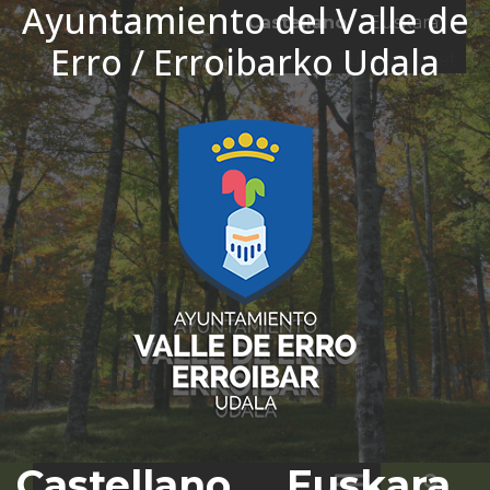
Ayuntamiento del Valle de
Ir al contenido
Castellano
Euskara
Erro / Erroibarko Udala
El tiempo - Tutiempo.net
Castellano
Euskara
Bus