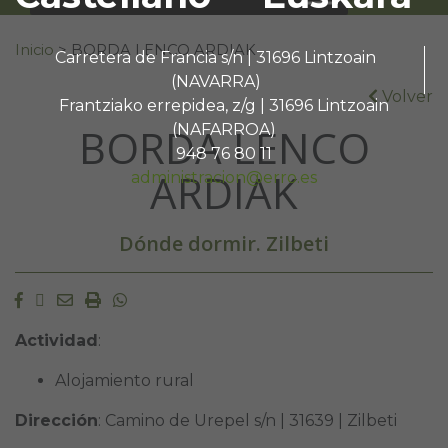
Buscar:
Inicio
>
BORDA LENCO ARDIAK
Carretera de Francia s/n | 31696 Lintzoain
(NAVARRA)
Volver
Frantziako errepidea, z/g | 31696 Lintzoain
BORDA LENCO
(NAFARROA)
948 76 80 11
ARDIAK
administracion@erro.es
Dónde dormir. Zilbeti
Facebook
Twitter
Email
Imprimir
Whatsapp
Actividad
:
Alojamiento rural
Dirección
: Camino de Urepel s/n | 31639 |
Zilbeti