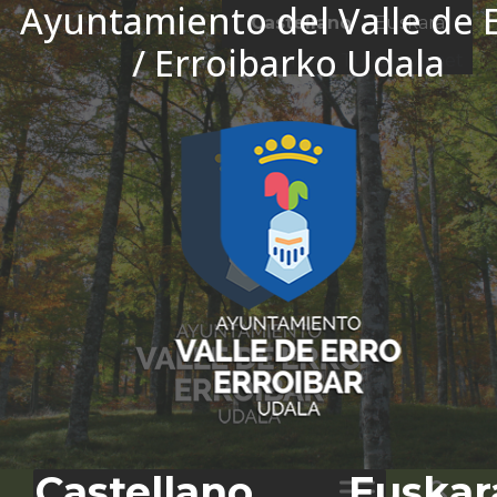
Ayuntamiento del Valle de 
Ir al contenido
Castellano
Euskara
/ Erroibarko Udala
El tiempo - Tutiempo.net
Castellano
Euskar
Bus