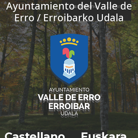
Ayuntamiento del Valle de
Ir al contenido
Castellano
Euskara
Erro / Erroibarko Udala
El tiempo - Tutiempo.net
Castellano
Euskara
Bus