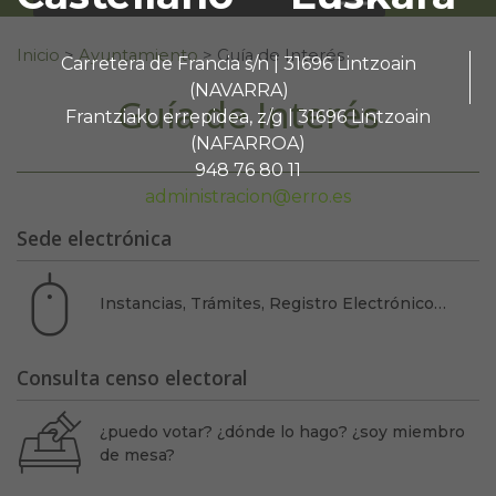
Buscar:
Inicio
>
Ayuntamiento
>
Guía de Interés
Carretera de Francia s/n | 31696 Lintzoain
(NAVARRA)
Guía de Interés
Frantziako errepidea, z/g | 31696 Lintzoain
(NAFARROA)
948 76 80 11
administracion@erro.es
Sede electrónica
Instancias, Trámites, Registro Electrónico…
Consulta censo electoral
¿puedo votar? ¿dónde lo hago? ¿soy miembro
de mesa?