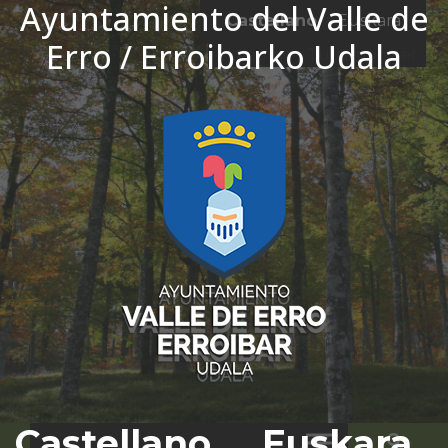
Ayuntamiento del Valle de
Ir al contenido
Castellano
Euskara
Erro / Erroibarko Udala
El tiempo - Tutiempo.net
Castellano
Euskara
Bus