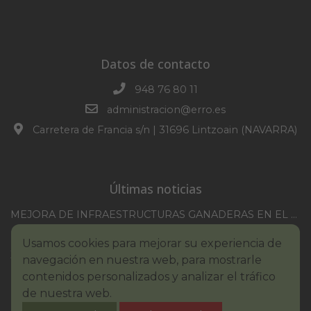
Datos de contacto
948 76 80 11
administracion@erro.es
Carretera de Francia s/n | 31696 Lintzoain (NAVARRA)
Últimas noticias
MEJORA DE INFRAESTRUCTURAS GANADERAS EN EL TM DE ERRO CAMPAÑA 2025-2026
CONVOCATORIA SESION EXTRAORDINARIA 30/07/2026
Usamos cookies para mejorar su experiencia de
XXI TORNEO REMONTE PROFESIONAL COMUNIDAD FORAL NAVARRA
navegación en nuestra web, para mostrarle
BASES III. CONCURSO PINTURA – ERROIBARKO EGUNA
contenidos personalizados y analizar el tráfico
de nuestra web.
BANDO – CONSUMO RESPONSABLE DEL AGUA