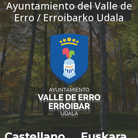
Ayuntamiento del Valle de
Ir al contenido
Castellano
Euskara
Erro / Erroibarko Udala
El tiempo - Tutiempo.net
Castellano
Euskara
Bus