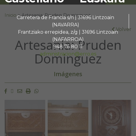
Buscar:
Inicio
>
Artesania: Pruden Dominguez
Carretera de Francia s/n | 31696 Lintzoain
(NAVARRA)
Volver
Frantziako errepidea, z/g | 31696 Lintzoain
Artesania: Pruden
(NAFARROA)
948 76 80 11
Dominguez
administracion@erro.es
Imágenes
Facebook
Twitter
Email
Imprimir
Whatsapp