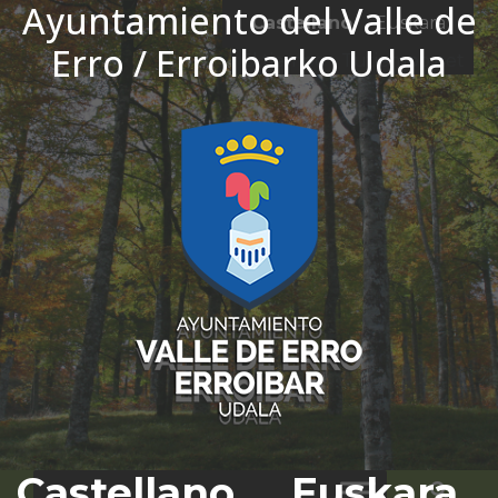
Ayuntamiento del Valle de
Ir al contenido
Castellano
Euskara
Erro / Erroibarko Udala
El tiempo - Tutiempo.net
Castellano
Euskara
Bus