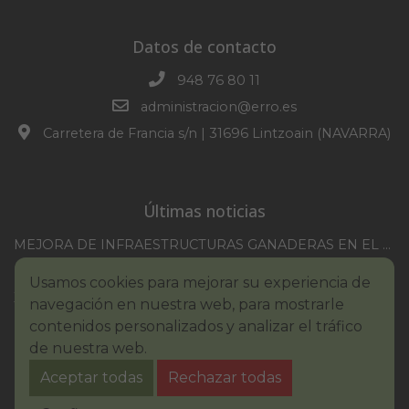
Datos de contacto
948 76 80 11
administracion@erro.es
Carretera de Francia s/n | 31696 Lintzoain (NAVARRA)
Últimas noticias
MEJORA DE INFRAESTRUCTURAS GANADERAS EN EL TM DE ERRO CAMPAÑA 2025-2026
CONVOCATORIA SESION EXTRAORDINARIA 30/07/2026
Usamos cookies para mejorar su experiencia de
XXI TORNEO REMONTE PROFESIONAL COMUNIDAD FORAL NAVARRA
navegación en nuestra web, para mostrarle
BASES III. CONCURSO PINTURA – ERROIBARKO EGUNA
contenidos personalizados y analizar el tráfico
de nuestra web.
BANDO – CONSUMO RESPONSABLE DEL AGUA
Aceptar todas
Rechazar todas
IMCV 2026